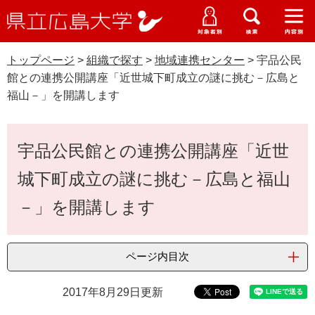
県
ペ
メ
立
ー
ニ
メ
メ
メ
受験生特設サイト
広
ニ
ニ
ニ
ジ
ュ
WEB版大学案内
島
ュ
ュ
ュ
トップページ
>
組織で探す
>
地域連携センター
>
宇品公民
の
ー
大学概要
受験生の皆さま
大
ー
ー
ー
学
館との連携公開講座「近世城下町成立の謎に挑む－広島と
先
を
資料請求
福山－」を開講します
頭
飛
在学生の皆さま
学部・大学院・専攻科
で
ば
交通アクセス
す
し
本
卒業生の皆さま
学生生活・就職支援
宇品公民館との連携公開講座「近世
。
て
文
本
地域・企業の皆さま
城下町成立の謎に挑む－広島と福山
研究・地域連携・国際交流
文
Languages
へ
－」を開講します
研究者の皆さま
English
中文簡体
中文繁体
한국어
日本語
入試情報
教職員の皆さま
ページ内目次
G
o
o
すべて
ページ
PDF
2017年8月29日更新
g
l