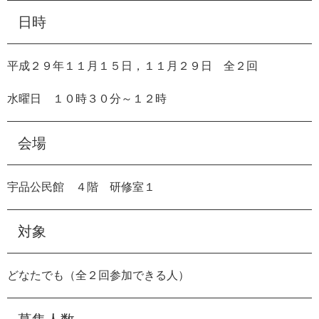
e
日時
カ
ス
タ
平成２９年１１月１５日，１１月２９日 全２回
ム
検
水曜日 １０時３０分～１２時
索
会場
宇品公民館 ４階 研修室１
対象
どなたでも（全２回参加できる人）