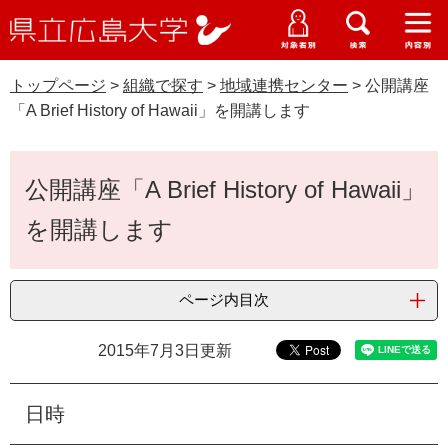
県
ペ
メ
立
ー
ニ
メ
メ
メ
受験生特設サイト
広
ニ
ニ
ニ
ジ
ュ
WEB版大学案内
島
ュ
ュ
ュ
トップページ
>
組織で探す
>
地域連携センター
>
公開講座
の
ー
大学概要
受験生の皆さま
大
ー
ー
ー
学
「A Brief History of Hawaii」を開講します
先
を
資料請求
頭
飛
在学生の皆さま
学部・大学院・専攻科
で
ば
本
交通アクセス
公開講座「A Brief History of Hawaii」
す
し
文
卒業生の皆さま
学生生活・就職支援
。
て
を開講します
本
地域・企業の皆さま
研究・地域連携・国際交流
文
Languages
へ
ページ内目次
研究者の皆さま
English
中文簡体
中文繁体
한국어
日本語
入試情報
2015年7月3日更新
教職員の皆さま
G
o
o
日時
すべて
ページ
PDF
g
l