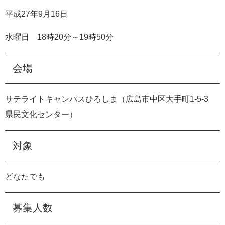
e
平成
27
年
9
月
16
日
カ
ス
水曜日
18
時
20
分～
19
時
50
分
タ
ム
検
会場
索
サテライトキャンパスひろしま（広島市中区大手町
1-5-3
県民文化センター）
対象
どなたでも
募集人数