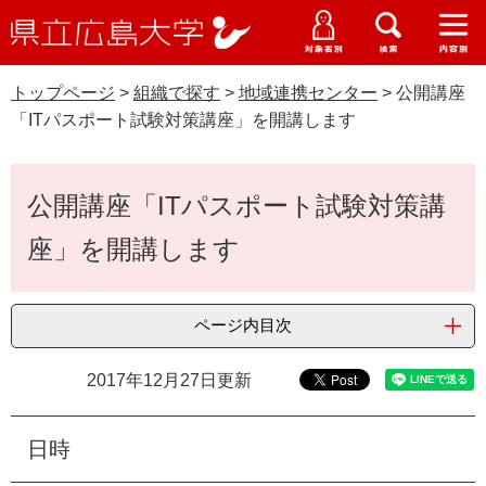
県
ペ
メ
立
ー
ニ
メ
メ
メ
受験生特設サイト
広
ニ
ニ
ニ
ジ
ュ
WEB版大学案内
島
ュ
ュ
ュ
トップページ
>
組織で探す
>
地域連携センター
>
公開講座
の
ー
大学概要
受験生の皆さま
大
ー
ー
ー
学
「ITパスポート試験対策講座」を開講します
先
を
資料請求
頭
飛
在学生の皆さま
学部・大学院・専攻科
で
ば
本
交通アクセス
公開講座「ITパスポート試験対策講
す
し
文
卒業生の皆さま
学生生活・就職支援
。
て
座」を開講します
本
地域・企業の皆さま
研究・地域連携・国際交流
文
Languages
へ
ページ内目次
研究者の皆さま
English
中文簡体
中文繁体
한국어
日本語
入試情報
2017年12月27日更新
教職員の皆さま
G
o
o
日時
すべて
ページ
PDF
g
l