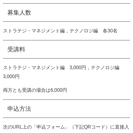
募集人数
ストラテジ・マネジメント編，テクノロジ編 各
30
名
受講料
ストラテジ・マネジメント編
3,000
円，テクノロジ編
3,000
円
両方とも受講の場合は
6,000
円
申込方法
次の
URL
上の「申込フォーム」（下記
QR
コード）に直接入