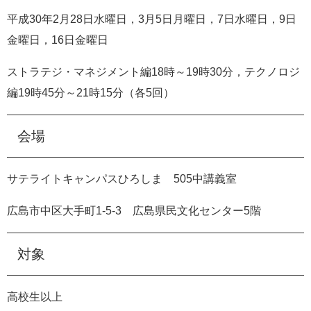
e
平成
30
年
2
月
28
日水曜日，
3
月
5
日月曜日，
7
日水曜日，
9
日
カ
金曜日，
16
日金曜日
ス
タ
ム
ストラテジ・マネジメント編
18時
～
19時30分
，テクノロジ
検
編
19時45分
～
21時15分
（各
5
回）
索
会場
サテライトキャンパスひろしま
505
中講義室
広島市中区大手町
1-5-3
広島県民文化センター
5
階
対象
高校生以上