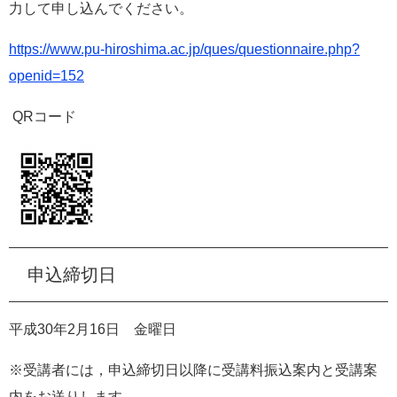
力して申し込んでください。
https://www.pu-hiroshima.ac.jp/ques/questionnaire.php?
openid=152
QR
コード
申込締切日
平成
30
年
2
月
16
日 金曜日
※受講者には，申込締切日以降に受講料振込案内と受講案
内をお送りします。