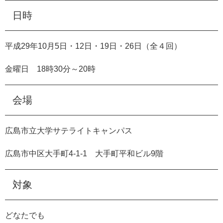
e
日時
カ
ス
タ
平成
29
年
10
月
5
日・
12
日・
19
日・
26
日（全４回）
ム
検
金曜日
18
時
30
分～
20
時
索
会場
広島市立大学サテライトキャンパス
広島市中区大手町
4-1-1
大手町平和ビル
9
階
対象
どなたでも