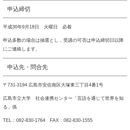
申込締切
平成
30
年
9
月
18
日 火曜日 必着
申込多数の場合は抽選とし，受講の可否は申込締切日以降
にご連絡します。
申込先・問合先
〒
731-3194
広島市安佐南区大塚東三丁目
4
番
1
号
広島市立大学 社会連携センター「言語を通じて世界を知
る」係
TEL
：
082-830-1764
FAX
：
082-830-1555