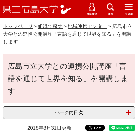
県
ペ
メ
立
ー
ニ
メ
メ
メ
受験生特設サイト
広
ニ
ニ
ニ
ジ
ュ
WEB版大学案内
島
ュ
ュ
ュ
トップページ
>
組織で探す
>
地域連携センター
>
広島市立
の
ー
大学概要
受験生の皆さま
大
ー
ー
ー
学
大学との連携公開講座「言語を通じて世界を知る」を開講
先
を
資料請求
します
頭
飛
在学生の皆さま
学部・大学院・専攻科
で
ば
交通アクセス
す
し
本
卒業生の皆さま
学生生活・就職支援
広島市立大学との連携公開講座「言
。
て
文
本
地域・企業の皆さま
語を通じて世界を知る」を開講しま
研究・地域連携・国際交流
文
Languages
へ
す
研究者の皆さま
English
中文簡体
中文繁体
한국어
日本語
入試情報
教職員の皆さま
ページ内目次
G
o
o
すべて
ページ
PDF
2018年8月31日更新
g
l