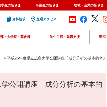
在学生の皆さま
卒業生の皆さま
地域・企業の皆さま
ト
資料請求
交通アクセス
学部・大学院・専攻科
学生生活・就職支援
研究
G
o
o
ー
>
平成26年度県立広島大学公開講座「成分分析の基本的考
g
l
e
カ
大学公開講座「成分分析の基本的
ス
タ
ム
検
索