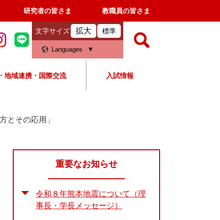
研究者の皆さま
教職員の皆さま
拡大
文字サイズ
標準
検
Languages
索
・地域連携・国際交流
入試情報
すべて
ページ
PDF
検
索
え方とその応用」
対
象
重要なお知らせ
令和８年熊本地震について（理
事長・学長メッセージ）