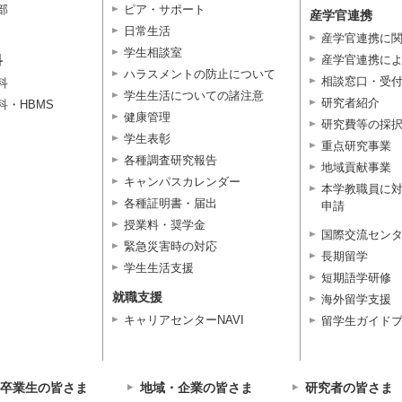
部
ピア・サポート
産学官連携
日常生活
産学官連携に
学生相談室
科
産学官連携に
ハラスメントの防止について
相談窓口・受
科
学生生活についての諸注意
研究者紹介
科・HBMS
健康管理
研究費等の採
学生表彰
重点研究事業
各種調査研究報告
地域貢献事業
キャンパスカレンダー
本学教職員に
各種証明書・届出
申請
授業料・奨学金
国際交流セン
緊急災害時の対応
長期留学
学生生活支援
短期語学研修
就職支援
海外留学支援
キャリアセンターNAVI
留学生ガイド
卒業生の皆さま
地域・企業の皆さま
研究者の皆さま