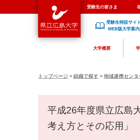
県
ペ
メ
受験生の皆さま
立
ー
ニ
広
ジ
ュ
受験生特設サイ
島
の
ー
WEB版大学案内
大
先
を
学
頭
飛
大学概要
で
ば
す
し
。
て
本
トップページ
>
組織で探す
>
地域連携センタ
文
へ
本
文
平成26年度県立広島
考え方とその応用」