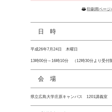
印刷用ページ
日 時
平成26年7月24日 木曜日
1
3
時
00
分～
16
時
10
分 （
12
時
30
分より受付
会 場
県立広島大学庄原キャンパス
1201
講義室