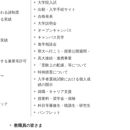
大学院入試
出願・入学手続サイト
関わる諸制度
合格発表
よる実績
大学説明会
付
オープンキャンパス
キャンパス見学
択実績
進学相談会
県大へ行こう－授業公開週間－
高大接続・連携事業
対する兼業等許可
「受験上の配慮」等について
特例措置について
ター
入学者選抜試験における個人成
績の開示
就職・キャリア支援
授業料・奨学金・保険
ブック
科目等履修生・聴講生・研究生
パンフレット
教職員の皆さま