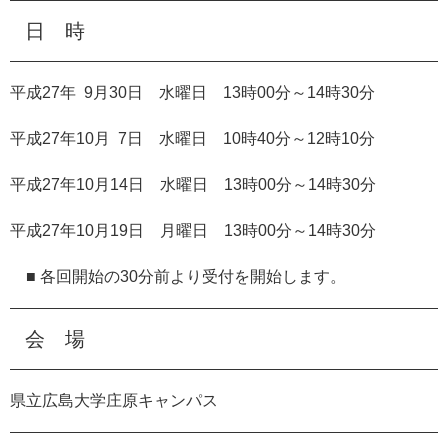
e
日 時
カ
ス
タ
平成27年 9月30日 水曜日 13
時00
分～14
時30
分
ム
検
平成27年10月 7日 水曜日 10時40分～12時10分
索
平成27年10月14日
水曜日 13時00分～14時30分
平成27年10月19日 月曜日 13時00分～14時30分
■ 各回開始の30分前より受付を開始します。
会 場
県立広島大学庄原キャンパス