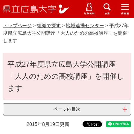
県
ペ
メ
立
ー
ニ
メ
メ
メ
受験生特設サイト
広
ニ
ニ
ニ
ジ
ュ
WEB版大学案内
島
ュ
ュ
ュ
トップページ
>
組織で探す
>
地域連携センター
>
平成27年
の
ー
大学概要
受験生の皆さま
大
ー
ー
ー
学
度県立広島大学公開講座「大人のための高校講座」を開催
先
を
資料請求
します
頭
飛
在学生の皆さま
学部・大学院・専攻科
で
ば
交通アクセス
す
し
本
卒業生の皆さま
学生生活・就職支援
平成27年度県立広島大学公開講座
。
て
文
本
地域・企業の皆さま
「大人のための高校講座」を開催し
研究・地域連携・国際交流
文
Languages
へ
ます
研究者の皆さま
English
中文簡体
中文繁体
한국어
日本語
入試情報
教職員の皆さま
ページ内目次
G
o
o
すべて
ページ
PDF
2015年8月19日更新
g
l