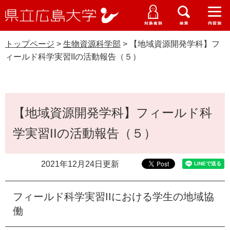
県
ペ
メ
立
ー
ニ
メ
メ
メ
受験生特設サイト
広
ニ
ニ
ニ
ジ
ュ
WEB版大学案内
島
ュ
ュ
ュ
トップページ
>
生物資源科学部
>
【地域資源開発学科】フ
の
ー
大学概要
受験生の皆さま
大
ー
ー
ー
学
ィールド科学実習IIの活動報告（５）
先
を
資料請求
頭
飛
在学生の皆さま
学部・大学院・専攻科
生物資源科学部
で
ば
交通アクセス
す
し
本
卒業生の皆さま
学生生活・就職支援
。
て
【地域資源開発学科】フィールド科
文
本
地域・企業の皆さま
学実習IIの活動報告（５）
研究・地域連携・国際交流
文
Languages
へ
研究者の皆さま
English
中文簡体
中文繁体
한국어
日本語
入試情報
2021年12月24日更新
教職員の皆さま
G
フィールド科学実習IIにおける学生の地域協
o
o
働
すべて
ページ
PDF
g
l