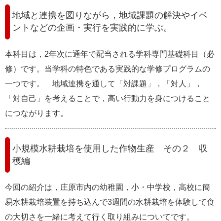
e
地域と連携を図りながら，地域課題の解決やイベ
カ
ントなどの企画・実行を実践的に学ぶ。
ス
タ
ム
本科目は，2年次に通年で配当される学科専門基礎科目（必
検
索
修）です。当学科の特色である実践的な学修プログラムの
一つです。 地域連携を通して「対課題」，「対人」，
「対自己」を考えることで，高い行動力を身につけること
につながります。
小規模水耕栽培を使用した作物生産 その２ 収
穫編
今回の紹介は，庄原市内の幼稚園，小・中学校，高校に簡
易水耕栽培装置を持ち込んで3週間の水耕栽培を体験して食
の大切さを一緒に考えて行く取り組みについてです。