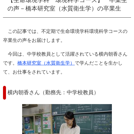
e
の声－橋本研究室（水質衛生学）の卒業生
カ
ス
タ
ム
この記事では、不定期で生命環境学科環境科学コースの
検
卒業生の声をお届けします。
索
今回は、中学校教員として活躍されている横内朝香さん
です。
橋本研究室（水質衛生学）
で学んだことを生かし
て、お仕事をされています。
横内朝香さん（勤務先：中学校教員）