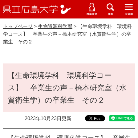
県
ペ
メ
立
ー
ニ
メ
メ
メ
受験生特設サイト
広
ニ
ニ
ニ
ジ
ュ
WEB版大学案内
島
ュ
ュ
ュ
トップページ
>
生物資源科学部
>
【生命環境学科 環境科
の
ー
大学概要
受験生の皆さま
大
ー
ー
ー
学
学コース】 卒業生の声－橋本研究室（水質衛生学）の卒
先
を
資料請求
業生 その２
頭
飛
在学生の皆さま
学部・大学院・専攻科
で
ば
生物資源科学部
交通アクセス
す
し
卒業生の皆さま
学生生活・就職支援
。
て
本
本
【生命環境学科 環境科学コー
文
地域・企業の皆さま
研究・地域連携・国際交流
文
Languages
ス】 卒業生の声－橋本研究室（水
へ
研究者の皆さま
English
中文簡体
中文繁体
한국어
日本語
入試情報
質衛生学）の卒業生 その２
教職員の皆さま
G
2023年10月23日更新
o
o
すべて
ページ
PDF
g
【生命環境学科 環境科学コース】 卒業生
l