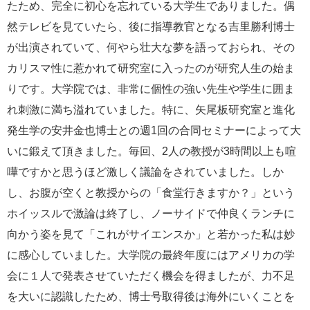
たため、完全に初心を忘れている大学生でありました。偶
然テレビを見ていたら、後に指導教官となる吉里勝利博士
が出演されていて、何やら壮大な夢を語っておられ、その
カリスマ性に惹かれて研究室に入ったのが研究人生の始ま
りです。大学院では、非常に個性の強い先生や学生に囲ま
れ刺激に満ち溢れていました。特に、矢尾板研究室と進化
発生学の安井金也博士との週1回の合同セミナーによって大
いに鍛えて頂きました。毎回、2人の教授が3時間以上も喧
嘩ですかと思うほど激しく議論をされていました。しか
し、お腹が空くと教授からの「食堂行きますか？」という
ホイッスルで激論は終了し、ノーサイドで仲良くランチに
向かう姿を見て「これがサイエンスか」と若かった私は妙
に感心していました。大学院の最終年度にはアメリカの学
会に１人で発表させていただく機会を得ましたが、力不足
を大いに認識したため、博士号取得後は海外にいくことを