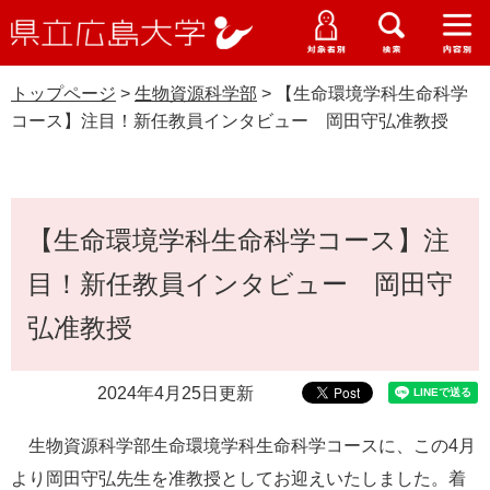
県
ペ
メ
立
ー
ニ
メ
メ
メ
受験生特設サイト
広
ニ
ニ
ニ
ジ
ュ
WEB版大学案内
島
ュ
ュ
ュ
トップページ
>
生物資源科学部
>
【生命環境学科生命科学
の
ー
大学概要
受験生の皆さま
大
ー
ー
ー
学
コース】注目！新任教員インタビュー 岡田守弘准教授
先
を
資料請求
頭
飛
在学生の皆さま
学部・大学院・専攻科
生物資源科学部
で
ば
交通アクセス
す
し
本
卒業生の皆さま
学生生活・就職支援
。
て
【生命環境学科生命科学コース】注
文
本
地域・企業の皆さま
目！新任教員インタビュー 岡田守
研究・地域連携・国際交流
文
Languages
へ
弘准教授
研究者の皆さま
English
中文簡体
中文繁体
한국어
日本語
入試情報
教職員の皆さま
2024年4月25日更新
G
o
生物資源科学部生命環境学科生命科学コースに、この4月
o
すべて
ページ
PDF
g
より岡田守弘先生を准教授としてお迎えいたしました。着
l