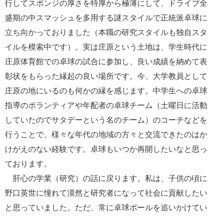
行してスポンジの厚さを特厚から極薄にして、ドライブ全
盛期の中スマッシュを多用する謎スタイルで正統派卓球に
立ち向かっておりました（本職の研究スタイルも独自スタ
イルを模索中です）。実は庄原という土地は、学生時代に
庄原体育館での卓球の試合に参加し、良い成績を納めて表
彰状をもらった縁起の良い場所です。今、大学教員として
庄原の地にいるのも何かの縁を感じます。中学生への卓球
指導のボランティアや年配者の卓球チーム（土曜日に活動
していたのでサタデーという名のチーム）のコーチなどを
行うことで、様々な年代の地域の方々と交流できたのはか
けがえのない経験です。卓球もいつか再開したいなと思っ
ております。
肝心の学業（研究）の話に戻ります。私は、子供の頃に
野口英世に憧れて漠然と研究者になって社会に貢献したい
と思っていました。ただ、常に卓球ボールを追いかけてい