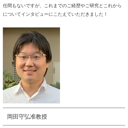
任間もないですが、これまでのご経歴やご研究とこれから
e
カ
についてインタビューにこたえていただきました！
ス
タ
ム
検
索
岡田守弘准教授