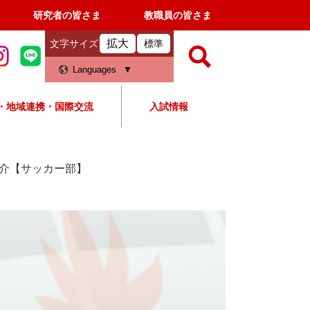
研究者の皆さま
教職員の皆さま
拡大
文字サイズ
標準
検
Languages
索
・地域連携・国際交流
入試情報
すべて
ページ
PDF
検
索
介【サッカー部】
対
象