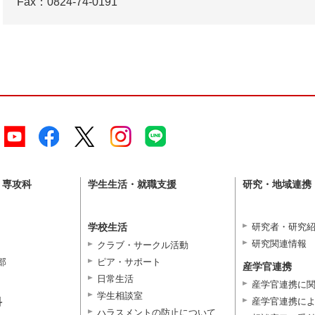
Fax：0824-74-0191
・専攻科
学生生活・就職支援
研究・地域連携
学校生活
研究者・研究
研究関連情報
クラブ・サークル活動
部
ピア・サポート
産学官連携
日常生活
産学官連携に
学生相談室
科
産学官連携に
ハラスメントの防止について