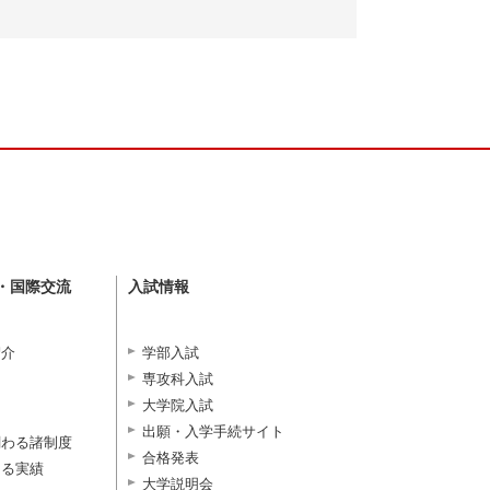
・国際交流
入試情報
紹介
学部入試
専攻科入試
大学院入試
出願・入学手続サイト
関わる諸制度
合格発表
よる実績
大学説明会