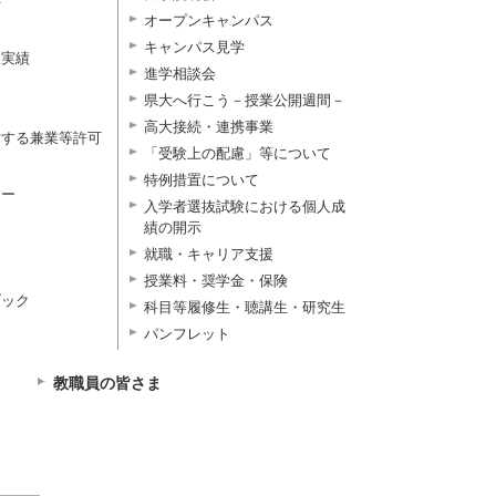
付
オープンキャンパス
キャンパス見学
択実績
進学相談会
県大へ行こう－授業公開週間－
高大接続・連携事業
対する兼業等許可
「受験上の配慮」等について
特例措置について
ター
入学者選抜試験における個人成
績の開示
就職・キャリア支援
授業料・奨学金・保険
ブック
科目等履修生・聴講生・研究生
パンフレット
教職員の皆さま