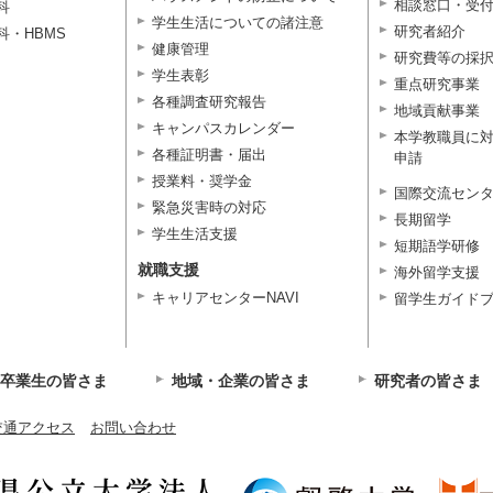
相談窓口・受
科
学生生活についての諸注意
研究者紹介
科・HBMS
健康管理
研究費等の採
学生表彰
重点研究事業
各種調査研究報告
地域貢献事業
キャンパスカレンダー
本学教職員に
各種証明書・届出
申請
授業料・奨学金
国際交流セン
緊急災害時の対応
長期留学
学生生活支援
短期語学研修
就職支援
海外留学支援
キャリアセンターNAVI
留学生ガイド
卒業生の皆さま
地域・企業の皆さま
研究者の皆さま
交通アクセス
お問い合わせ