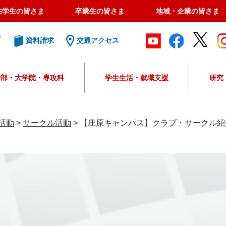
在学生の皆さま
卒業生の皆さま
地域・企業の皆さま
ト
資料請求
交通アクセス
学部・大学院・専攻科
学生生活・就職支援
研究
G
o
o
活動
>
サークル活動
>
【庄原キャンパス】クラブ・サークル紹
g
l
e
カ
ス
タ
ム
検
索