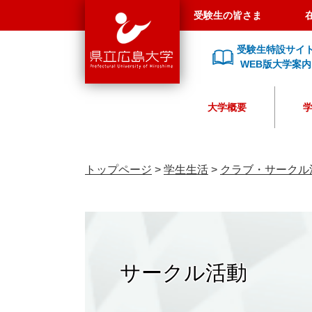
県
ペ
メ
受験生の皆さま
立
ー
ニ
広
ジ
ュ
受験生特設サイ
島
の
ー
WEB版大学案内
大
先
を
学
頭
飛
大学概要
で
ば
す
し
。
て
本
トップページ
>
学生生活
>
クラブ・サークル
文
へ
サークル活動