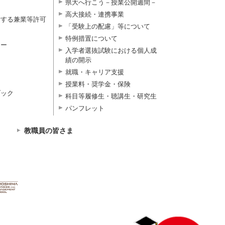
県大へ行こう－授業公開週間－
高大接続・連携事業
対する兼業等許可
「受験上の配慮」等について
特例措置について
ター
入学者選抜試験における個人成
績の開示
就職・キャリア支援
授業料・奨学金・保険
ブック
科目等履修生・聴講生・研究生
パンフレット
教職員の皆さま