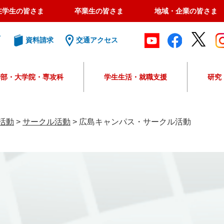
在学生の皆さま
卒業生の皆さま
地域・企業の皆さま
ト
資料請求
交通アクセス
学部・大学院・専攻科
学生生活・就職支援
研究
G
o
o
活動
>
サークル活動
>
広島キャンパス・サークル活動
g
l
e
カ
ス
タ
ム
検
索