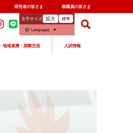
研究者の皆さま
教職員の皆さま
拡大
文字サイズ
標準
検
Languages
索
・地域連携・国際交流
入試情報
すべて
ページ
PDF
検
索
対
象