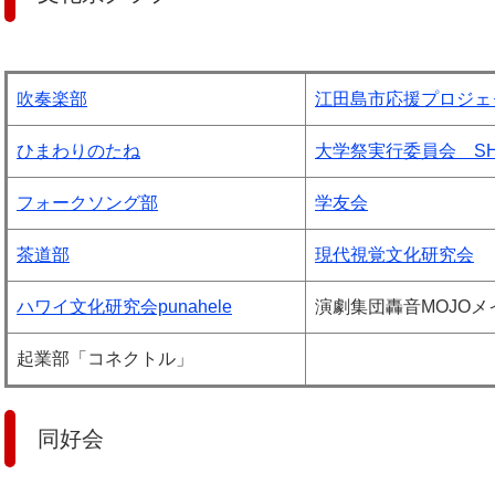
吹奏楽部
江田島市応援プロジェク
ひまわりのたね
大学祭実行委員会 SH
フォークソング部
学友会
茶道部
現代視覚文化研究会
ハワイ文化研究会punahele
演劇集団轟音MOJOメ
起業部「コネクトル」
同好会