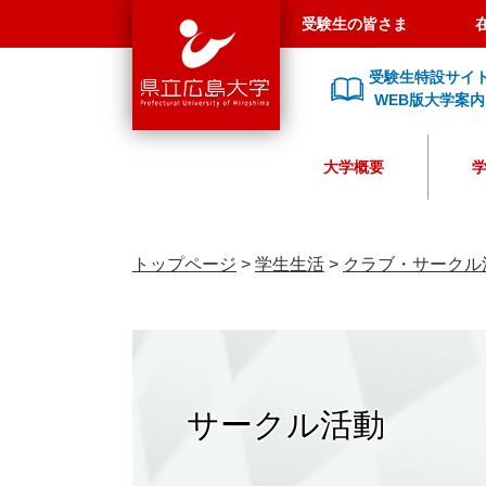
県
ペ
メ
受験生の皆さま
立
ー
ニ
広
ジ
ュ
受験生特設サイ
島
の
ー
WEB版大学案内
大
先
を
学
頭
飛
大学概要
で
ば
す
し
。
て
本
トップページ
>
学生生活
>
クラブ・サークル
文
へ
サークル活動