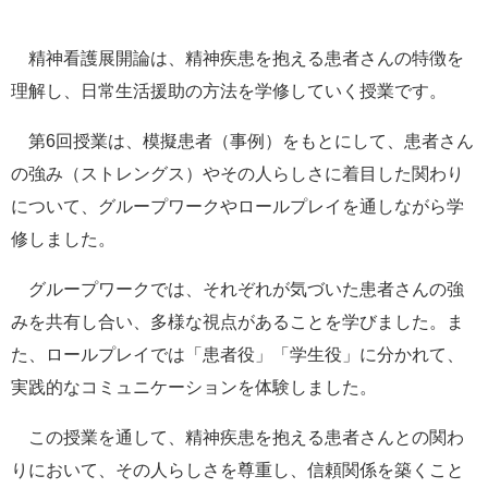
e
カ
精神看護展開論は、精神疾患を抱える患者さんの特徴を
ス
タ
理解し、日常生活援助の方法を学修していく授業です。
ム
検
第6回授業は、模擬患者（事例）をもとにして、患者さん
索
の強み（ストレングス）やその人らしさに着目した関わり
について、グループワークやロールプレイを通しながら学
修しました。
グループワークでは、それぞれが気づいた患者さんの強
みを共有し合い、多様な視点があることを学びました。ま
た、ロールプレイでは「患者役」「学生役」に分かれて、
実践的なコミュニケーションを体験しました。
この授業を通して、精神疾患を抱える患者さんとの関わ
りにおいて、その人らしさを尊重し、信頼関係を築くこと