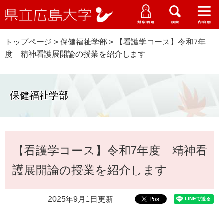
県
ペ
メ
立
ー
ニ
メ
メ
メ
受験生特設サイト
広
ニ
ニ
ニ
ジ
ュ
WEB版大学案内
島
ュ
ュ
ュ
トップページ
>
保健福祉学部
>
【看護学コース】令和7年
の
ー
大学概要
受験生の皆さま
大
ー
ー
ー
学
度 精神看護展開論の授業を紹介します
先
を
資料請求
頭
飛
在学生の皆さま
学部・大学院・専攻科
で
ば
交通アクセス
す
し
保健福祉学部
卒業生の皆さま
学生生活・就職支援
。
て
本
地域・企業の皆さま
研究・地域連携・国際交流
文
Languages
本
へ
【看護学コース】令和7年度 精神看
研究者の皆さま
文
English
中文簡体
中文繁体
한국어
日本語
入試情報
護展開論の授業を紹介します
教職員の皆さま
G
o
2025年9月1日更新
o
すべて
ページ
PDF
g
l