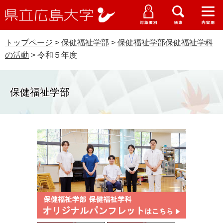
県
ペ
メ
立
ー
ニ
メ
メ
メ
受験生特設サイト
広
ニ
ニ
ニ
ジ
ュ
WEB版大学案内
島
ュ
ュ
ュ
トップページ
>
保健福祉学部
>
保健福祉学部保健福祉学科
の
ー
大学概要
受験生の皆さま
大
ー
ー
ー
学
の活動
>
令和５年度
先
を
資料請求
頭
飛
在学生の皆さま
学部・大学院・専攻科
で
ば
交通アクセス
保健福祉学部
す
し
卒業生の皆さま
学生生活・就職支援
。
て
本
地域・企業の皆さま
研究・地域連携・国際交流
文
Languages
へ
研究者の皆さま
English
中文簡体
中文繁体
한국어
日本語
入試情報
教職員の皆さま
G
o
o
すべて
ページ
PDF
g
l