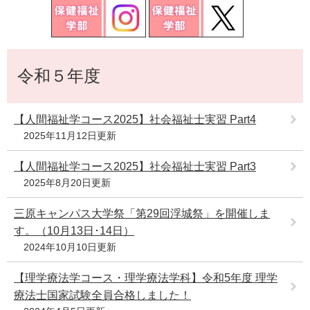
e
カ
ス
タ
本
ム
令和５年度
文
検
索
【人間福祉学コース2025】社会福祉士実習 Part4
2025年11月12日更新
【人間福祉学コース2025】社会福祉士実習 Part3
2025年8月20日更新
三原キャンパス大学祭「第29回浮城祭」を開催しま
す。（10月13日･14日）
2024年10月10日更新
【理学療法学コース・理学療法学科】令和5年度 理学
療法士国家試験全員合格しました！