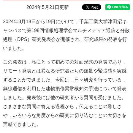
e
2024年5月21日更新
カ
ス
2024年3月18日から19日にかけて，千葉工業大学津田沼キ
タ
ム
ャンパスで第198回情報処理学会マルチメディア通信と分散
検
処理（DPS）研究発表会が開催され，研究成果の発表を行
索
いました。
この発表は，私にとって初めての対面形式の発表であり，
リモート発表とは異なる研究者たちの熱量や緊張感を実感
することができました。今回は，日々研究を行っている，
無線通信を利用した建物損傷異常検知の手法について発表
しました。発表後には他の研究者から質問を受けました。
さまざまな質問に答える過程から，伝えることの難しさ
や，いろいろな角度からの研究に切り込むことの大切さを
実感できました。