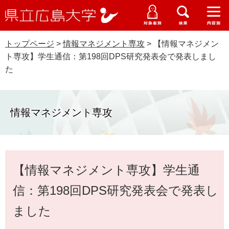
県
ペ
メ
立
ー
ニ
メ
メ
メ
受験生特設サイト
広
ニ
ニ
ニ
ジ
ュ
WEB版大学案内
島
ュ
ュ
ュ
トップページ
>
情報マネジメント専攻
>
【情報マネジメン
の
ー
大学概要
受験生の皆さま
大
ー
ー
ー
学
ト専攻】学生通信：第198回DPS研究発表会で発表しまし
先
を
資料請求
た
頭
飛
在学生の皆さま
学部・大学院・専攻科
で
ば
交通アクセス
す
し
卒業生の皆さま
学生生活・就職支援
。
て
情報マネジメント専攻
本
地域・企業の皆さま
研究・地域連携・国際交流
文
Languages
へ
研究者の皆さま
本
English
中文簡体
中文繁体
한국어
日本語
入試情報
【情報マネジメント専攻】学生通
文
教職員の皆さま
G
信：第198回DPS研究発表会で発表し
o
o
ました
すべて
ページ
PDF
g
l