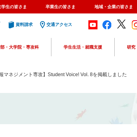
在学生の皆さま
卒業生の皆さま
地域・企業の皆さま
ト
資料請求
交通アクセス
学部・大学院・専攻科
学生生活・就職支援
研究
G
o
o
マネジメント専攻】Student Voice! Vol. 8を掲載しました
g
l
e
カ
ス
タ
ム
検
索