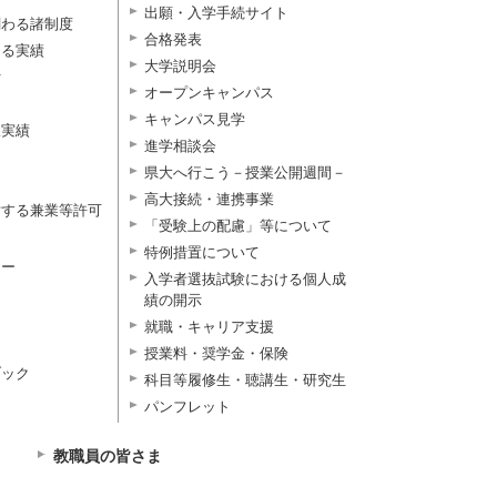
出願・入学手続サイト
関わる諸制度
合格発表
よる実績
大学説明会
付
オープンキャンパス
キャンパス見学
択実績
進学相談会
県大へ行こう－授業公開週間－
高大接続・連携事業
対する兼業等許可
「受験上の配慮」等について
特例措置について
ター
入学者選抜試験における個人成
績の開示
就職・キャリア支援
授業料・奨学金・保険
ブック
科目等履修生・聴講生・研究生
パンフレット
教職員の皆さま