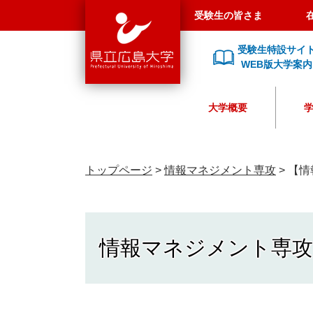
県
ペ
メ
受験生の皆さま
立
ー
ニ
広
ジ
ュ
受験生特設サイ
島
の
ー
WEB版大学案内
大
先
を
学
頭
飛
大学概要
で
ば
す
し
。
て
本
トップページ
>
情報マネジメント専攻
>
【情報
文
へ
情報マネジメント専攻