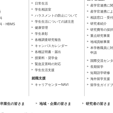
日常生活
産学官連携に
学生相談室
科
産学官連携に
ハラスメントの防止について
相談窓口・受
科
学生生活についての諸注意
研究者紹介
科・HBMS
健康管理
研究費等の採
学生表彰
重点研究事業
各種調査研究報告
地域貢献事業
キャンパスカレンダー
本学教職員に
各種証明書・届出
申請
授業料・奨学金
国際交流セン
緊急災害時の対応
長期留学
学生生活支援
短期語学研修
就職支援
海外留学支援
キャリアセンターNAVI
留学生ガイド
卒業生の皆さま
地域・企業の皆さま
研究者の皆さま