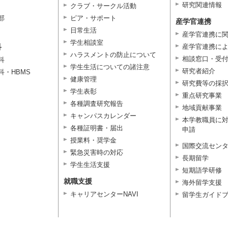
研究関連情報
クラブ・サークル活動
部
ピア・サポート
産学官連携
日常生活
産学官連携に
学生相談室
科
産学官連携に
ハラスメントの防止について
相談窓口・受
科
学生生活についての諸注意
研究者紹介
科・HBMS
健康管理
研究費等の採
学生表彰
重点研究事業
各種調査研究報告
地域貢献事業
キャンパスカレンダー
本学教職員に
各種証明書・届出
申請
授業料・奨学金
国際交流セン
緊急災害時の対応
長期留学
学生生活支援
短期語学研修
就職支援
海外留学支援
キャリアセンターNAVI
留学生ガイド