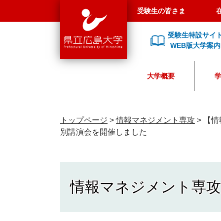
県
ペ
メ
受験生の皆さま
立
ー
ニ
広
ジ
ュ
受験生特設サイ
島
の
ー
WEB版大学案内
大
先
を
学
頭
飛
大学概要
で
ば
す
し
。
て
本
トップページ
>
情報マネジメント専攻
>
【情
文
別講演会を開催しました
へ
情報マネジメント専攻