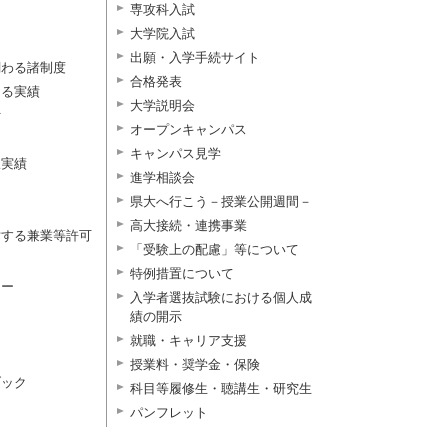
専攻科入試
大学院入試
出願・入学手続サイト
関わる諸制度
合格発表
よる実績
大学説明会
付
オープンキャンパス
キャンパス見学
択実績
進学相談会
県大へ行こう－授業公開週間－
高大接続・連携事業
対する兼業等許可
「受験上の配慮」等について
特例措置について
ター
入学者選抜試験における個人成
績の開示
就職・キャリア支援
授業料・奨学金・保険
ブック
科目等履修生・聴講生・研究生
パンフレット