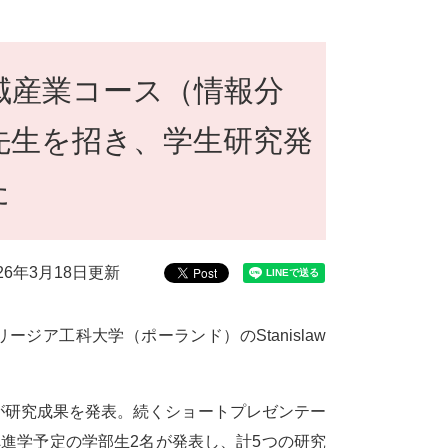
域産業コース（情報分
先生を招き、学生研究発
た
026年3月18日更新
ジア工科大学（ポーランド）のStanislaw
生2名が研究成果を発表。続くショートプレゼンテー
進学予定の学部生2名が発表し、計5つの研究