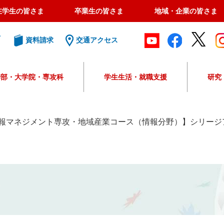
在学生の皆さま
卒業生の皆さま
地域・企業の皆さま
ト
資料請求
交通アクセス
学部・大学院・専攻科
学生生活・就職支援
研究
G
o
o
報マネジメント専攻・地域産業コース（情報分野）】シリージ
g
l
e
カ
ス
タ
ム
検
索