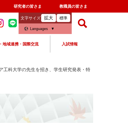
研究者の皆さま
教職員の皆さま
拡大
文字サイズ
標準
検
Languages
索
・地域連携・国際交流
入試情報
すべて
ページ
PDF
検
索
ア工科大学の先生を招き、学生研究発表・特
対
象