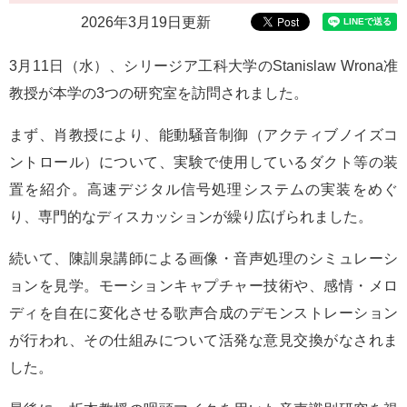
e
2026年3月19日更新
カ
ス
3月11日（水）、シリージア工科大学のStanislaw Wrona准
タ
ム
教授が本学の3つの研究室を訪問されました。
検
索
まず、肖教授により、能動騒音制御（アクティブノイズコ
ントロール）について、実験で使用しているダクト等の装
置を紹介。高速デジタル信号処理システムの実装をめぐ
り、専門的なディスカッションが繰り広げられました。
続いて、陳訓泉講師による画像・音声処理のシミュレーシ
ョンを見学。モーションキャプチャー技術や、感情・メロ
ディを自在に変化させる歌声合成のデモンストレーション
が行われ、その仕組みについて活発な意見交換がなされま
した。