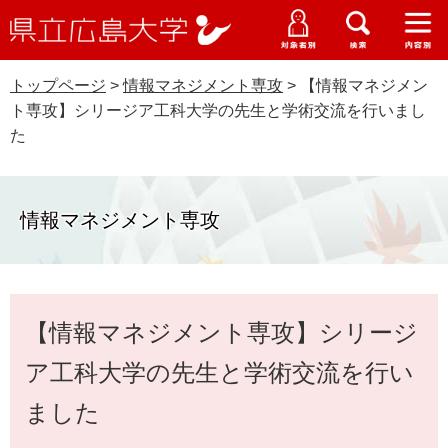
県
ペ
メ
立
ー
ニ
メ
メ
メ
受験生特設サイト
広
ニ
ニ
ニ
ジ
ュ
WEB版大学案内
島
ュ
ュ
ュ
トップページ
>
情報マネジメント専攻
>
【情報マネジメン
の
ー
大学概要
受験生の皆さま
大
ー
ー
ー
学
ト専攻】シリージア工科大学の先生と学術交流を行いまし
先
を
資料請求
た
頭
飛
在学生の皆さま
学部・大学院・専攻科
で
ば
交通アクセス
す
し
卒業生の皆さま
学生生活・就職支援
。
て
情報マネジメント専攻
本
地域・企業の皆さま
研究・地域連携・国際交流
文
Languages
へ
研究者の皆さま
本
English
中文簡体
中文繁体
한국어
日本語
入試情報
【情報マネジメント専攻】シリージ
文
教職員の皆さま
G
ア工科大学の先生と学術交流を行い
o
o
ました
すべて
ページ
PDF
g
l