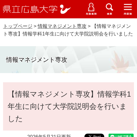
県
ペ
メ
立
ー
ニ
メ
メ
メ
受験生特設サイト
広
ニ
ニ
ニ
ジ
ュ
WEB版大学案内
島
ュ
ュ
ュ
トップページ
>
情報マネジメント専攻
>
【情報マネジメン
の
ー
大学概要
受験生の皆さま
大
ー
ー
ー
学
ト専攻】情報学科1年生に向けて大学院説明会を行いました
先
を
資料請求
頭
飛
在学生の皆さま
学部・大学院・専攻科
で
ば
交通アクセス
す
し
情報マネジメント専攻
卒業生の皆さま
学生生活・就職支援
。
て
本
地域・企業の皆さま
研究・地域連携・国際交流
文
Languages
本
へ
【情報マネジメント専攻】情報学科1
研究者の皆さま
文
English
中文簡体
中文繁体
한국어
日本語
入試情報
年生に向けて大学院説明会を行いま
教職員の皆さま
G
した
o
o
すべて
ページ
PDF
g
2026年5月21日更新
l