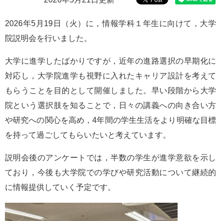
e
カ
2026年5月19日（火）に，情報学科１年生に向けて，大学
ス
院説明会を行いました。
タ
ム
検
大学に進学したばかりですが，近年の進路選択の早期化に
索
対応し，大学院進学も視野に入れたキャリア設計を考えて
もらうことを目的として開催しました。早い段階から大学
院という選択肢を知ることで，日々の講義への向き合い方
や研究への関心を高め，4年間の学生生活をより明確な目標
を持って過ごしてもらいたいと考えています。
説明会後のアンケートでは，半数の学生が進学意欲を示し
ており，今後も大学院での学びや研究活動について継続的
に情報提供していく予定です。