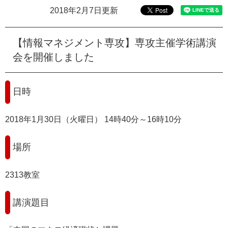
e
2018年2月7日更新
カ
ス
タ
【情報マネジメント専攻】専攻主催学術講演
ム
会を開催しました
検
索
日時
2018年1月30日（火曜日） 14時40分～16時10分
場所
2313教室
講演題目