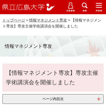
県
ペ
メ
立
ー
ニ
メ
メ
メ
受験生特設サイト
広
ニ
ニ
ニ
ジ
ュ
WEB版大学案内
島
ュ
ュ
ュ
トップページ
>
情報マネジメント専攻
>
【情報マネジメン
の
ー
大学概要
受験生の皆さま
大
ー
ー
ー
学
ト専攻】専攻主催学術講演会を開催しました
先
を
資料請求
頭
飛
在学生の皆さま
学部・大学院・専攻科
で
ば
交通アクセス
す
し
情報マネジメント専攻
卒業生の皆さま
学生生活・就職支援
。
て
本
地域・企業の皆さま
研究・地域連携・国際交流
文
Languages
本
へ
【情報マネジメント専攻】専攻主催
研究者の皆さま
文
English
中文簡体
中文繁体
한국어
日本語
入試情報
学術講演会を開催しました
教職員の皆さま
G
o
o
すべて
ページ
PDF
ページ内目次
g
l