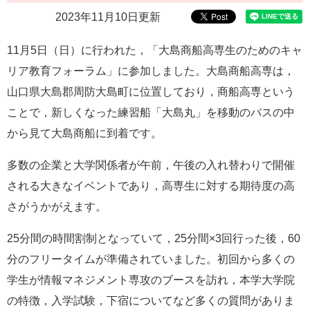
e
2023年11月10日更新
カ
ス
11月5日（日）に行われた，「大島商船高専生のためのキャ
タ
ム
リア教育フォーラム」に参加しました。大島商船高専は，
検
山口県大島郡周防大島町に位置しており，商船高専という
索
ことで，新しくなった練習船「大島丸」を移動のバスの中
から見て大島商船に到着です。
多数の企業と大学関係者が午前，午後の入れ替わりで開催
される大きなイベントであり，高専生に対する期待度の高
さがうかがえます。
25分間の時間割制となっていて，25分間×3回行った後，60
分のフリータイムが準備されていました。初回から多くの
学生が情報マネジメント専攻のブースを訪れ，本学大学院
の特徴，入学試験，下宿についてなど多くの質問がありま