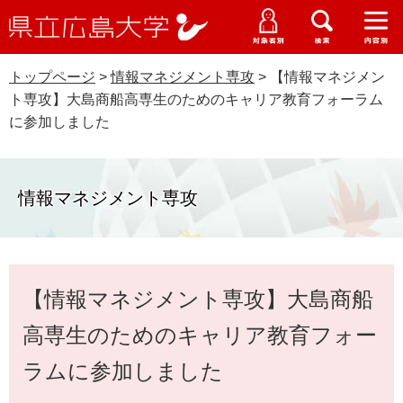
県
ペ
メ
立
ー
ニ
メ
メ
メ
受験生特設サイト
広
ニ
ニ
ニ
ジ
ュ
WEB版大学案内
島
ュ
ュ
ュ
トップページ
>
情報マネジメント専攻
>
【情報マネジメン
の
ー
大学概要
受験生の皆さま
大
ー
ー
ー
学
ト専攻】大島商船高専生のためのキャリア教育フォーラム
先
を
資料請求
に参加しました
頭
飛
在学生の皆さま
学部・大学院・専攻科
で
ば
交通アクセス
す
し
卒業生の皆さま
学生生活・就職支援
。
て
情報マネジメント専攻
本
地域・企業の皆さま
研究・地域連携・国際交流
文
Languages
へ
研究者の皆さま
本
English
中文簡体
中文繁体
한국어
日本語
入試情報
【情報マネジメント専攻】大島商船
文
教職員の皆さま
G
高専生のためのキャリア教育フォー
o
o
ラムに参加しました
すべて
ページ
PDF
g
l