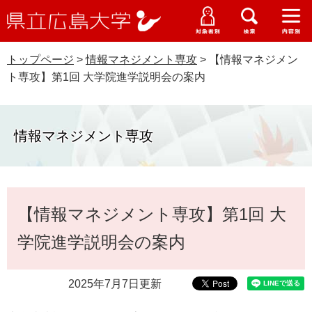
県
ペ
メ
立
ー
ニ
メ
メ
メ
受験生特設サイト
広
ニ
ニ
ニ
ジ
ュ
WEB版大学案内
島
ュ
ュ
ュ
トップページ
>
情報マネジメント専攻
>
【情報マネジメン
の
ー
大学概要
受験生の皆さま
大
ー
ー
ー
学
ト専攻】第1回 大学院進学説明会の案内
先
を
資料請求
頭
飛
在学生の皆さま
学部・大学院・専攻科
で
ば
交通アクセス
す
し
情報マネジメント専攻
卒業生の皆さま
学生生活・就職支援
。
て
本
地域・企業の皆さま
研究・地域連携・国際交流
文
Languages
本
へ
【情報マネジメント専攻】第1回 大
研究者の皆さま
文
English
中文簡体
中文繁体
한국어
日本語
入試情報
学院進学説明会の案内
教職員の皆さま
G
o
2025年7月7日更新
o
すべて
ページ
PDF
g
l