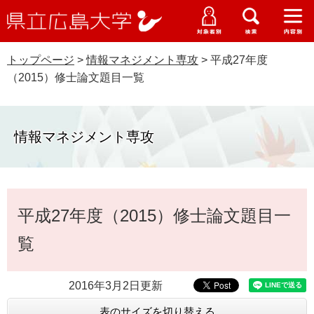
県
ペ
メ
立
ー
ニ
メ
メ
メ
受験生特設サイト
広
ニ
ニ
ニ
ジ
ュ
WEB版大学案内
島
ュ
ュ
ュ
トップページ
>
情報マネジメント専攻
>
平成27年度
の
ー
大学概要
受験生の皆さま
大
ー
ー
ー
学
（2015）修士論文題目一覧
先
を
資料請求
頭
飛
在学生の皆さま
学部・大学院・専攻科
で
ば
交通アクセス
す
し
情報マネジメント専攻
卒業生の皆さま
学生生活・就職支援
。
て
本
地域・企業の皆さま
研究・地域連携・国際交流
文
Languages
本
へ
平成27年度（2015）修士論文題目一
研究者の皆さま
文
English
中文簡体
中文繁体
한국어
日本語
入試情報
覧
教職員の皆さま
G
o
2016年3月2日更新
o
すべて
ページ
PDF
g
表のサイズを切り替える
l