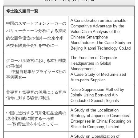
e
修士論文題目一覧
カ
ス
A Consideration on Sustainable
中国のスマートフォンメーカーの
タ
Competitive Advantage by the
ム
バリューチェーン分析による持続
Value Chain Analysis of the
検
Chinese Smartphone
的な競争優位の検討 ―北京小米
Manufacturer: The Case Study on
索
科技有限責任会社を中心に―
Beijing Xiaomi Technology Co.Ltd
The Function of Corporate
グローバル経営における本社機能
Headquarters in Global
の再検討
Management :
―中堅自動車サプライヤーX社の
A Case Study of Medium-sized
事例研究―
Auto-parts Supplier
Noise Suppression Method by
骨導音と気導音の併用による音声
Jointly Using Born-and Air-
信号に対する騒音抑制法
Conducted Speech Signals
A Study of the Localization
中国に進出する日系化粧品企業の
Strategy of Japanese Cosmetics
現地化戦略に関する一考察
Enterprises in China: Focusing on
―(株)資生堂を中心として―
Shiseido Company, Limited
A Study on Liberalization of