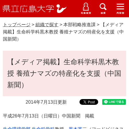
県
ペ
メ
立
ー
ニ
メ
メ
メ
受験生特設サイト
広
ニ
ニ
ニ
ジ
ュ
WEB版大学案内
島
ュ
ュ
ュ
トップページ
>
組織で探す
>
本部戦略推進課
>
【メディア
の
ー
大学概要
受験生の皆さま
大
ー
ー
ー
学
掲載】生命科学科黒木教授 養殖ナマズの特産化を支援（中
先
を
資料請求
国新聞）
頭
飛
在学生の皆さま
学部・大学院・専攻科
で
ば
交通アクセス
す
し
本
卒業生の皆さま
学生生活・就職支援
【メディア掲載】生命科学科黒木教
。
て
文
本
地域・企業の皆さま
授 養殖ナマズの特産化を支援（中国
研究・地域連携・国際交流
文
Languages
へ
新聞）
研究者の皆さま
English
中文簡体
中文繁体
한국어
日本語
入試情報
2014年7月13日更新
教職員の皆さま
G
o
平成26年7月13日（日曜日）中国新聞 掲載
o
すべて
ページ
PDF
g
l