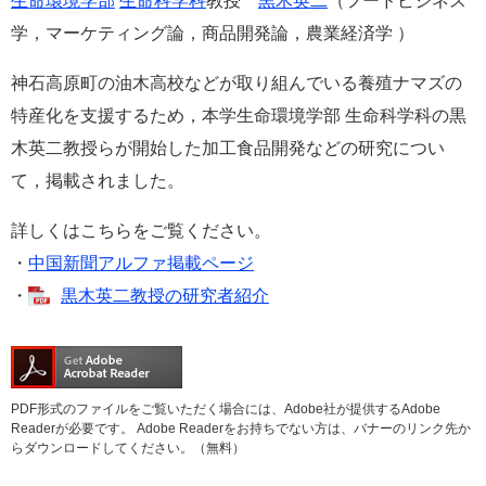
生命環境学部
生命科学科
教授
黒木英二
（フードビジネス
e
学，マーケティング論，商品開発論，農業経済学 ）
カ
ス
神石高原町の油木高校などが取り組んでいる養殖ナマズの
タ
ム
特産化を支援するため，本学生命環境学部 生命科学科の黒
検
木英二教授らが開始した加工食品開発などの研究につい
索
て，掲載されました。
詳しくはこちらをご覧ください。
・
中国新聞アルファ掲載ページ
・
黒木英二教授の研究者紹介
PDF形式のファイルをご覧いただく場合には、Adobe社が提供するAdobe
Readerが必要です。
Adobe Readerをお持ちでない方は、バナーのリンク先か
らダウンロードしてください。（無料）