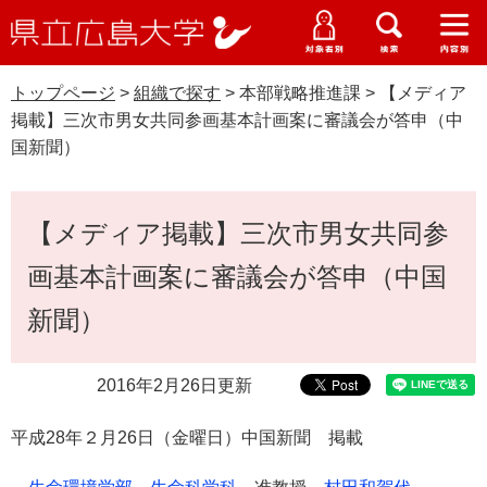
県
ペ
メ
立
ー
ニ
メ
メ
メ
受験生特設サイト
広
ニ
ニ
ニ
ジ
ュ
WEB版大学案内
島
ュ
ュ
ュ
トップページ
>
組織で探す
>
本部戦略推進課
>
【メディア
の
ー
大学概要
受験生の皆さま
大
ー
ー
ー
学
掲載】三次市男女共同参画基本計画案に審議会が答申（中
先
を
資料請求
国新聞）
頭
飛
在学生の皆さま
学部・大学院・専攻科
で
ば
交通アクセス
す
し
本
卒業生の皆さま
学生生活・就職支援
【メディア掲載】三次市男女共同参
。
て
文
本
地域・企業の皆さま
画基本計画案に審議会が答申（中国
研究・地域連携・国際交流
文
Languages
へ
新聞）
研究者の皆さま
English
中文簡体
中文繁体
한국어
日本語
入試情報
2016年2月26日更新
教職員の皆さま
G
o
平成28
年２
月26
日（金曜日）中国新聞 掲載
o
すべて
ページ
PDF
g
l