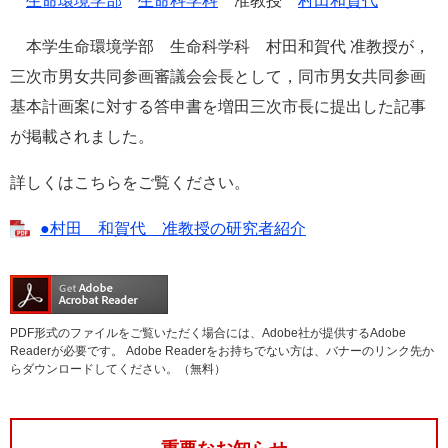
生命環境学部
生命科学科
准教授
村田和賀代
e
カ
本学生命環境学部 生命科学科 村田和賀代 准教授が，
ス
三次市男女共同参画審議会会長として，同市男女共同参画
タ
ム
基本計画案に対する答申書を増田三次市長に提出した記事
検
が掲載されました。
索
詳しくはこちらをご覧ください。
●村田 和賀代 准教授の研究者紹介
PDF形式のファイルをご覧いただく場合には、Adobe社が提供するAdobe
Readerが必要です。
Adobe Readerをお持ちでない方は、バナーのリンク先か
らダウンロードしてください。（無料）