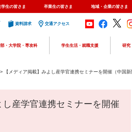
在学生の皆さま
卒業生の皆さま
地域・企業の皆さま
ト
資料請求
交通アクセス
学部・大学院・専攻科
学生生活・就職支援
研究
G
o
o
>
【メディア掲載】みよし産学官連携セミナーを開催（中国新
g
l
e
カ
よし産学官連携セミナーを開催
ス
タ
ム
検
索