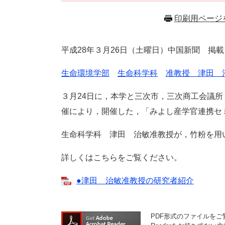
印刷用ページ
平成
28
年３
月26
日（土曜日）中国新聞 掲載
生命環境学部
生命科学科
准教授 津田 
３月24日に，本学と三次市，三次商工会議
催により，開催した，「みよし産学官連携セ
生命科学科 津田 治敏准教授が，竹粉を用
詳しくはこちらをご覧ください。
●津田 治敏准教授の研究者紹介
PDF形式のファイルをご覧