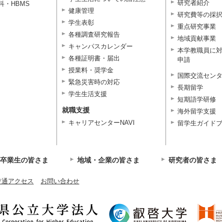
研究者紹介
科・HBMS
健康管理
研究費等の採
学生表彰
重点研究事業
各種調査研究報告
地域貢献事業
キャンパスカレンダー
本学教職員に
各種証明書・届出
申請
授業料・奨学金
国際交流セン
緊急災害時の対応
長期留学
学生生活支援
短期語学研修
就職支援
海外留学支援
キャリアセンターNAVI
留学生ガイド
卒業生の皆さま
地域・企業の皆さま
研究者の皆さま
交通アクセス
お問い合わせ