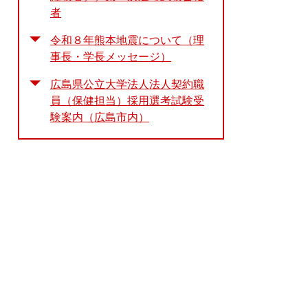
者
令和８年熊本地震について（理
事長・学長メッセージ）
広島県公立大学法人法人契約職
員（保健担当）採用選考試験受
験案内（広島市内）