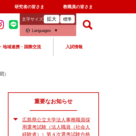
研究者の皆さま
教職員の皆さま
拡大
文字サイズ
標準
検
Languages
索
・地域連携・国際交流
入試情報
すべて
ページ
PDF
検
索
聞）
対
象
重要なお知らせ
広島県公立大学法人事務職員採
用選考試験（法人職員（社会人
経験者））第４次選考試験合格