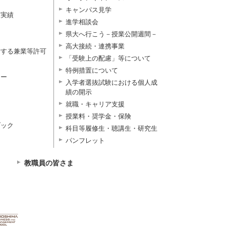
キャンパス見学
択実績
進学相談会
県大へ行こう－授業公開週間－
高大接続・連携事業
対する兼業等許可
「受験上の配慮」等について
特例措置について
ター
入学者選抜試験における個人成
績の開示
就職・キャリア支援
授業料・奨学金・保険
ブック
科目等履修生・聴講生・研究生
パンフレット
教職員の皆さま