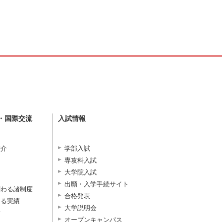
・国際交流
入試情報
紹介
学部入試
専攻科入試
大学院入試
出願・入学手続サイト
関わる諸制度
合格発表
よる実績
大学説明会
付
オープンキャンパス