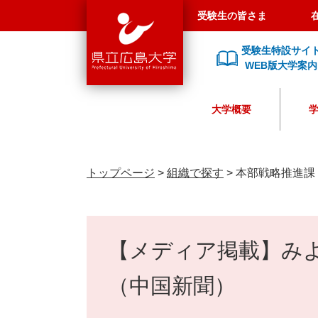
県
ペ
メ
受験生の皆さま
立
ー
ニ
広
ジ
ュ
受験生特設サイ
島
の
ー
WEB版大学案内
大
先
を
学
頭
飛
大学概要
で
ば
す
し
。
て
本
トップページ
>
組織で探す
>
本部戦略推進課
文
へ
本
文
【メディア掲載】み
（中国新聞）