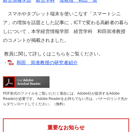
経営情報学部
経営学科
准教授 和田 崇
e
カ
スマホやタブレット端末を使いこなす「スマートシニ
ス
ア」の増加を話題とした記事に，ICTで変わる高齢者の暮ら
タ
ム
しについて，本学経営情報学部 経営学科 和田崇准教授
検
のコメントが掲載されました。
索
教員に関して
詳しくはこちらをご覧ください。
・
和田 崇准教授の研究者紹介
PDF形式のファイルをご覧いただく場合には、Adobe社が提供するAdobe
Readerが必要です。
Adobe Readerをお持ちでない方は、バナーのリンク先か
らダウンロードしてください。（無料）
重要なお知らせ