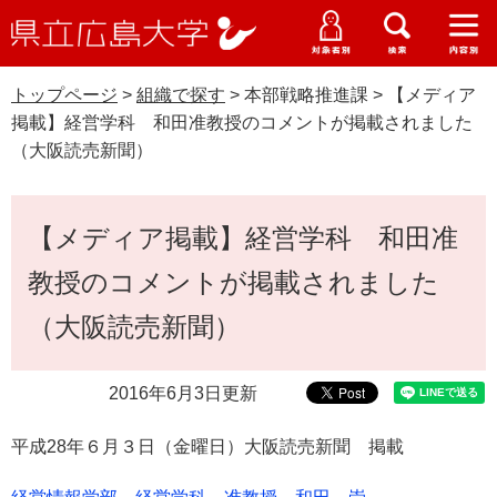
県
ペ
メ
立
ー
ニ
メ
メ
メ
受験生特設サイト
広
ニ
ニ
ニ
ジ
ュ
WEB版大学案内
島
ュ
ュ
ュ
トップページ
>
組織で探す
>
本部戦略推進課
>
【メディア
の
ー
大学概要
受験生の皆さま
大
ー
ー
ー
学
掲載】経営学科 和田准教授のコメントが掲載されました
先
を
資料請求
（大阪読売新聞）
頭
飛
在学生の皆さま
学部・大学院・専攻科
で
ば
交通アクセス
す
し
本
卒業生の皆さま
学生生活・就職支援
【メディア掲載】経営学科 和田准
。
て
文
本
地域・企業の皆さま
教授のコメントが掲載されました
研究・地域連携・国際交流
文
Languages
へ
（大阪読売新聞）
研究者の皆さま
English
中文簡体
中文繁体
한국어
日本語
入試情報
2016年6月3日更新
教職員の皆さま
G
o
平成28年６
月３
日（金曜日）大阪読売新聞 掲載
o
すべて
ページ
PDF
g
l