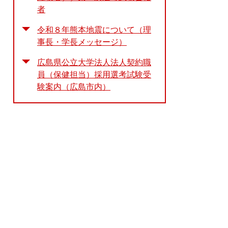
者
令和８年熊本地震について（理
事長・学長メッセージ）
広島県公立大学法人法人契約職
員（保健担当）採用選考試験受
験案内（広島市内）