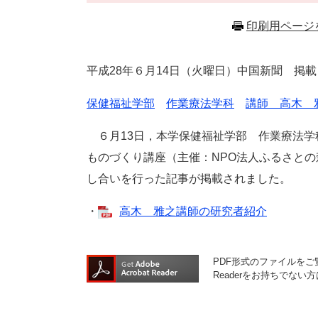
印刷用ページ
平成
28
年６
月14
日（火曜日）中国新聞 掲載
保健福祉学部
作業療法学科
講師 高木 
６月13日，本学保健福祉学部 作業療法学
ものづくり講座（主催：NPO法人ふるさと
し合いを行った記事が掲載されました。
・
高木 雅之講師の研究者紹介
PDF形式のファイルをご覧
Readerをお持ちでな