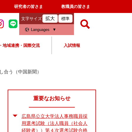
研究者の皆さま
教職員の皆さま
拡大
文字サイズ
標準
検
Languages
索
・地域連携・国際交流
入試情報
すべて
ページ
PDF
検
索
し合う（中国新聞）
対
象
重要なお知らせ
広島県公立大学法人事務職員採
用選考試験（法人職員（社会人
経験者））第４次選考試験合格