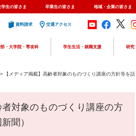
在学生の皆さま
卒業生の皆さま
地域・企業の皆さま
ト
資料請求
交通アクセス
学部・大学院・専攻科
学生生活・就職支援
研究
G
o
o
>
【メディア掲載】高齢者対象のものづくり講座の方針等を話
g
l
e
カ
齢者対象のものづくり講座の方
ス
タ
ム
国新聞）
検
索