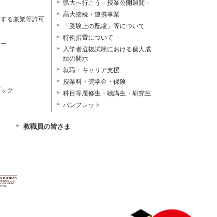
県大へ行こう－授業公開週間－
高大接続・連携事業
対する兼業等許可
「受験上の配慮」等について
特例措置について
ター
入学者選抜試験における個人成
績の開示
就職・キャリア支援
授業料・奨学金・保険
ブック
科目等履修生・聴講生・研究生
パンフレット
教職員の皆さま