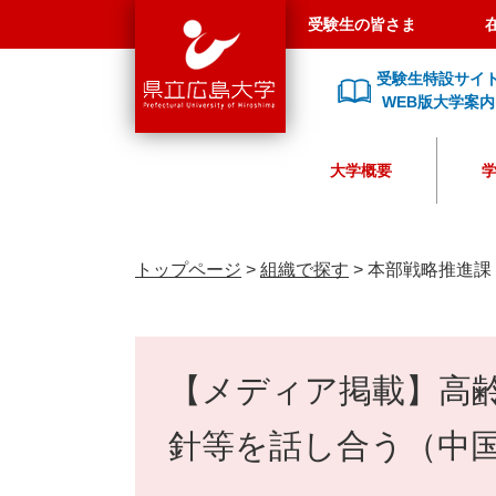
県
ペ
メ
受験生の皆さま
立
ー
ニ
広
ジ
ュ
受験生特設サイ
島
の
ー
WEB版大学案内
大
先
を
学
頭
飛
大学概要
で
ば
す
し
。
て
本
トップページ
>
組織で探す
>
本部戦略推進課
文
へ
本
文
【メディア掲載】高
針等を話し合う（中