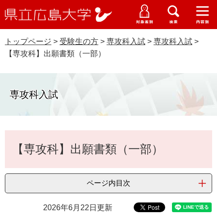
県
ペ
メ
立
ー
ニ
メ
メ
メ
受験生特設サイト
広
ニ
ニ
ニ
ジ
ュ
WEB版大学案内
島
ュ
ュ
ュ
トップページ
>
受験生の方
>
専攻科入試
>
専攻科入試
>
の
ー
大学概要
受験生の皆さま
大
ー
ー
ー
学
【専攻科】出願書類（一部）
先
を
資料請求
頭
飛
在学生の皆さま
学部・大学院・専攻科
で
ば
交通アクセス
す
し
専攻科入試
卒業生の皆さま
学生生活・就職支援
。
て
本
地域・企業の皆さま
研究・地域連携・国際交流
文
Languages
本
へ
【専攻科】出願書類（一部）
研究者の皆さま
文
English
中文簡体
中文繁体
한국어
日本語
入試情報
教職員の皆さま
G
ページ内目次
o
o
すべて
ページ
PDF
g
2026年6月22日更新
l