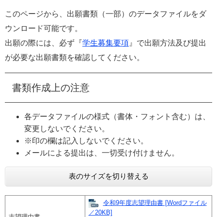
e
このページから、出願書類（一部）のデータファイルをダ
カ
ウンロード可能です。
ス
タ
出願の際には、必ず『
学生募集要項
』で出願方法及び提出
ム
が必要な出願書類を確認してください。
検
索
書類作成上の注意
各データファイルの様式（書体・フォント含む）は、
変更しないでください。
※印の欄は記入しないでください。
メールによる提出は、一切受け付けません。
表のサイズを切り替える
令和9年度志望理由書 [Wordファイル
／20KB]
志望理由書