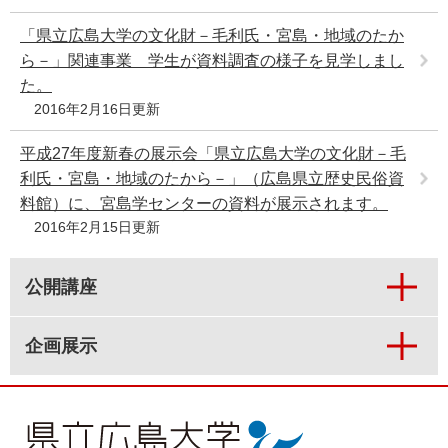
e
「県立広島大学の文化財－毛利氏・宮島・地域のたか
カ
ス
ら－」関連事業 学生が資料調査の様子を見学しまし
タ
た。
ム
2016年2月16日更新
検
索
平成27年度新春の展示会「県立広島大学の文化財－毛
利氏・宮島・地域のたから－」（広島県立歴史民俗資
料館）に、宮島学センターの資料が展示されます。
2016年2月15日更新
公開講座
企画展示