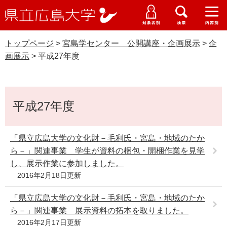
県
ペ
メ
立
ー
ニ
メ
メ
メ
受験生特設サイト
広
ニ
ニ
ニ
ジ
ュ
WEB版大学案内
島
ュ
ュ
ュ
トップページ
>
宮島学センター 公開講座・企画展示
>
企
の
ー
大学概要
受験生の皆さま
大
ー
ー
ー
学
画展示
>
平成27年度
先
を
資料請求
頭
飛
宮島学センター 公開講座・企画展示
在学生の皆さま
学部・大学院・専攻科
で
ば
交通アクセス
本
す
し
卒業生の皆さま
学生生活・就職支援
平成27年度
文
。
て
本
地域・企業の皆さま
研究・地域連携・国際交流
文
「県立広島大学の文化財－毛利氏・宮島・地域のたか
Languages
へ
ら－」関連事業 学生が資料の梱包・開梱作業を見学
研究者の皆さま
English
中文簡体
中文繁体
한국어
日本語
入試情報
し、展示作業に参加しました。
2016年2月18日更新
教職員の皆さま
G
o
「県立広島大学の文化財－毛利氏・宮島・地域のたか
o
すべて
ページ
PDF
ら－」関連事業 展示資料の拓本を取りました。
g
2016年2月17日更新
l