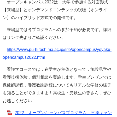
オープンキャンパス2022は，大学で参加する対面形式
e
【来場型】とオンデマンドコンテンツの視聴【オンライ
カ
ス
ン】のハイブリッド方式での開催です。
タ
ム
来場型では各プログラムへの参加予約が必要です。詳細
検
索
はリンク先よりご確認ください。
https://www.pu-hiroshima.ac.jp/site/opencampus/yoyaku-
opencampus2022.html
看護学コースでは，在学生が主体となって，施設見学や
看護技術体験，個別相談を実施します。学生プレゼンでは
保健師課程，養護教諭課程についてもリアルな学修の様子
も知ることができますよ！高校生・受験生の皆さん，ぜひ
お越しください！
2022 オープンキャンパスプログラム 三原キャン