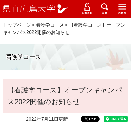
県
ペ
メ
立
ー
ニ
メ
メ
メ
受験生特設サイト
広
ニ
ニ
ニ
ジ
ュ
WEB版大学案内
島
ュ
ュ
ュ
トップページ
>
看護学コース
>
【看護学コース】オープン
の
ー
大学概要
受験生の皆さま
大
ー
ー
ー
学
キャンパス2022開催のお知らせ
先
を
資料請求
頭
飛
在学生の皆さま
学部・大学院・専攻科
で
ば
交通アクセス
す
し
看護学コース
卒業生の皆さま
学生生活・就職支援
。
て
本
地域・企業の皆さま
研究・地域連携・国際交流
文
Languages
本
へ
【看護学コース】オープンキャンパ
研究者の皆さま
文
English
中文簡体
中文繁体
한국어
日本語
入試情報
ス2022開催のお知らせ
教職員の皆さま
G
o
2022年7月11日更新
o
すべて
ページ
PDF
g
l