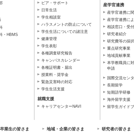
部
ピア・サポート
産学官連携
日常生活
産学官連携に
学生相談室
科
産学官連携に
ハラスメントの防止について
相談窓口・受
科
学生生活についての諸注意
研究者紹介
科・HBMS
健康管理
研究費等の採
学生表彰
重点研究事業
各種調査研究報告
地域貢献事業
キャンパスカレンダー
本学教職員に
各種証明書・届出
申請
授業料・奨学金
国際交流セン
緊急災害時の対応
長期留学
学生生活支援
短期語学研修
就職支援
海外留学支援
キャリアセンターNAVI
留学生ガイド
卒業生の皆さま
地域・企業の皆さま
研究者の皆さま