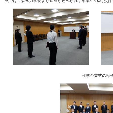
式では，森永力学長より式辞が述べられ，卒業生の新
秋季卒業式の様