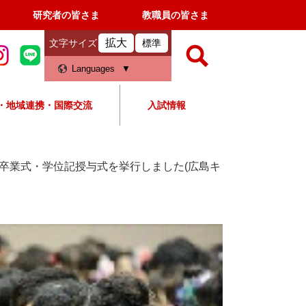
研究者の皆さま
教職員の皆さま
拡大
文字サイズ
標準
検
Languages
索
・地域連携・国際交流
入試情報
すべて
ページ
PDF
検
索
卒業式・学位記授与式を挙行しました(広島キ
対
象