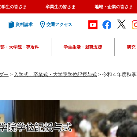
在学生の皆さま
卒業生の皆さま
地域・企業の皆さま
ト
資料請求
交通アクセス
学部・大学院・専攻科
学生生活・就職支援
研究
G
o
o
ダー
>
入学式，卒業式・大学院学位記授与式
>
令和４年度秋季
g
l
e
カ
ス
タ
ム
学院学位記授与式
検
索