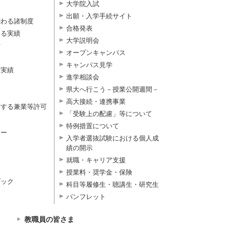
大学院入試
出願・入学手続サイト
関わる諸制度
合格発表
よる実績
大学説明会
付
オープンキャンパス
キャンパス見学
択実績
進学相談会
県大へ行こう－授業公開週間－
高大接続・連携事業
対する兼業等許可
「受験上の配慮」等について
特例措置について
ター
入学者選抜試験における個人成
績の開示
就職・キャリア支援
授業料・奨学金・保険
ブック
科目等履修生・聴講生・研究生
パンフレット
教職員の皆さま