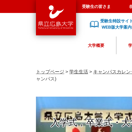
県
ペ
メ
受験生の皆さま
立
ー
ニ
広
ジ
ュ
受験生特設サイ
島
の
ー
WEB版大学案内
大
先
を
学
頭
飛
大学概要
で
ば
す
し
。
て
本
トップページ
>
学生生活
>
キャンパスカレン
文
ャンパス)
へ
入学式，卒業式・大