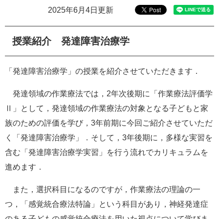
e
2025年6月4日更新
カ
ス
タ
授業紹介 発達障害治療学
ム
検
索
「発達障害治療学」の授業を紹介させていただきます．
発達領域の作業療法では，2年次後期に「作業療法評価学
Ⅱ」として，発達領域の作業療法の対象となる子どもと家
族のための評価を学び，3年前期に今回ご紹介させていただ
く「発達障害治療学」．そして，3年後期に，多様な実習を
含む「発達障害治療学実習」を行う流れでカリキュラムを
進めます．
また，選択科目になるのですが，作業療法の理論の一
つ，「感覚統合療法特論」という科目があり，神経発達症
のある子どもの感覚統合療法を用いた視点について学びま