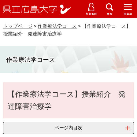
県
ペ
メ
立
ー
ニ
メ
メ
メ
受験生特設サイト
広
ニ
ニ
ニ
ジ
ュ
WEB版大学案内
島
ュ
ュ
ュ
トップページ
>
作業療法学コース
>
【作業療法学コース】
の
ー
大学概要
受験生の皆さま
大
ー
ー
ー
学
授業紹介 発達障害治療学
先
を
資料請求
頭
飛
在学生の皆さま
学部・大学院・専攻科
で
ば
交通アクセス
す
し
作業療法学コース
卒業生の皆さま
学生生活・就職支援
。
て
本
地域・企業の皆さま
研究・地域連携・国際交流
文
Languages
本
へ
【作業療法学コース】授業紹介 発
研究者の皆さま
文
English
中文簡体
中文繁体
한국어
日本語
入試情報
達障害治療学
教職員の皆さま
G
o
o
すべて
ページ
PDF
ページ内目次
g
l