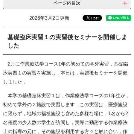
ページ内目次
e
カ
ス
2026年3月2日更新
タ
ム
検
基礎臨床実習１の実習後セミナーを開催しま
索
した
2月に作業療法学コース1年の初めての学外実習，基礎臨
床実習１の実習を実施し，本日は，実習後セミナーを開催
しました．
本学の基礎臨床実習１は，作業療法学コースの1年生が，
初めて学外の２施設で実習します．この実習は，医療施設
に限らず，地域の福祉施設も含めた多様な場に，1名から2
名程度の少人数の学生が訪問し，実際に勤務する作業療法
士の指導の元に，その施設を利用する方々と触れ合い，作