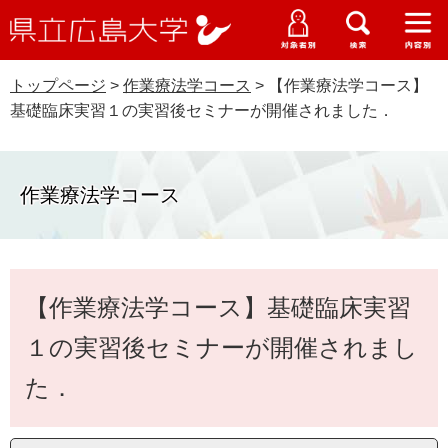
県
ペ
メ
立
ー
ニ
メ
メ
メ
受験生特設サイト
広
ニ
ニ
ニ
ジ
ュ
WEB版大学案内
島
ュ
ュ
ュ
トップページ
>
作業療法学コース
>
【作業療法学コース】
の
ー
大学概要
受験生の皆さま
大
ー
ー
ー
学
基礎臨床実習１の実習後セミナーが開催されました．
先
を
資料請求
頭
飛
在学生の皆さま
学部・大学院・専攻科
で
ば
交通アクセス
す
し
作業療法学コース
卒業生の皆さま
学生生活・就職支援
。
て
本
地域・企業の皆さま
研究・地域連携・国際交流
文
Languages
本
へ
【作業療法学コース】基礎臨床実習
研究者の皆さま
文
English
中文簡体
中文繁体
한국어
日本語
入試情報
１の実習後セミナーが開催されまし
教職員の皆さま
G
た．
o
o
すべて
ページ
PDF
g
l