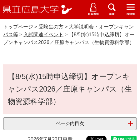
県
ペ
メ
立
ー
ニ
メ
メ
メ
受験生特設サイト
広
ニ
ニ
ニ
ジ
ュ
WEB版大学案内
島
ュ
ュ
ュ
トップページ
>
受験生の方
>
大学説明会・オープンキャン
の
ー
大学概要
受験生の皆さま
大
ー
ー
ー
学
パス等
>
入試関連イベント
>
【8/5(水)15時申込締切】オー
先
を
資料請求
プンキャンパス2026／庄原キャンパス（生物資源科学部）
頭
飛
在学生の皆さま
学部・大学院・専攻科
で
ば
入試関連イベント
交通アクセス
す
し
卒業生の皆さま
学生生活・就職支援
。
て
本
本
【8/5(水)15時申込締切】オープンキ
文
地域・企業の皆さま
研究・地域連携・国際交流
文
Languages
ャンパス2026／庄原キャンパス（生
へ
研究者の皆さま
English
中文簡体
中文繁体
한국어
日本語
入試情報
物資源科学部）
教職員の皆さま
G
o
ページ内目次
o
すべて
ページ
PDF
g
2026年7月22日更新
l