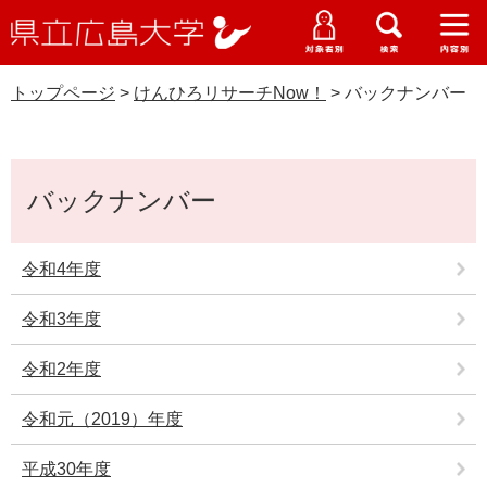
県
ペ
メ
立
ー
ニ
メ
メ
メ
受験生特設サイト
広
ニ
ニ
ニ
ジ
ュ
WEB版大学案内
島
ュ
ュ
ュ
トップページ
>
けんひろリサーチNow！
>
バックナンバー
の
ー
大学概要
受験生の皆さま
大
ー
ー
ー
学
先
を
けんひろリサーチNow！
資料請求
頭
飛
在学生の皆さま
学部・大学院・専攻科
本
で
ば
交通アクセス
バックナンバー
文
す
し
卒業生の皆さま
学生生活・就職支援
。
て
本
令和4年度
地域・企業の皆さま
研究・地域連携・国際交流
文
Languages
へ
令和3年度
研究者の皆さま
English
中文簡体
中文繁体
한국어
日本語
入試情報
令和2年度
教職員の皆さま
G
令和元（2019）年度
o
o
すべて
ページ
PDF
g
平成30年度
l