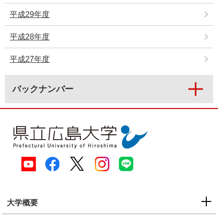
e
平成29年度
カ
ス
平成28年度
タ
ム
検
平成27年度
索
バックナンバー
大学概要