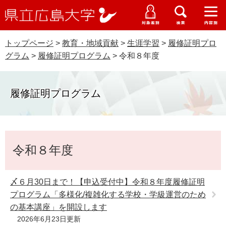
県
ペ
メ
立
ー
ニ
メ
メ
メ
受験生特設サイト
広
ニ
ニ
ニ
ジ
ュ
WEB版大学案内
島
ュ
ュ
ュ
トップページ
>
教育・地域貢献
>
生涯学習
>
履修証明プロ
の
ー
大学概要
受験生の皆さま
大
ー
ー
ー
学
グラム
>
履修証明プログラム
>
令和８年度
先
を
資料請求
頭
飛
在学生の皆さま
学部・大学院・専攻科
で
ば
交通アクセス
履修証明プログラム
す
し
卒業生の皆さま
学生生活・就職支援
。
て
本
地域・企業の皆さま
研究・地域連携・国際交流
文
本
Languages
へ
令和８年度
文
研究者の皆さま
English
中文簡体
中文繁体
한국어
日本語
入試情報
教職員の皆さま
〆６月30日まで！【申込受付中】令和８年度履修証明
G
プログラム「多様化/複雑化する学校・学級運営のため
o
o
の基本講座」を開設します
すべて
ページ
PDF
g
2026年6月23日更新
l