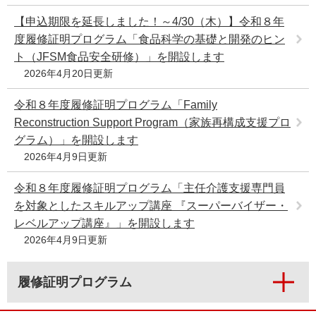
e
【申込期限を延長しました！～4/30（木）】令和８年
カ
度履修証明プログラム「食品科学の基礎と開発のヒン
ス
タ
ト（JFSM食品安全研修）」を開設します
ム
2026年4月20日更新
検
索
令和８年度履修証明プログラム「Family
Reconstruction Support Program（家族再構成支援プロ
グラム）」を開設します
2026年4月9日更新
令和８年度履修証明プログラム「主任介護支援専門員
を対象としたスキルアップ講座 『スーパーバイザー・
レベルアップ講座』」を開設します
2026年4月9日更新
履修証明プログラム