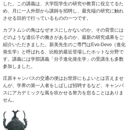
した。この講義は、大学院学生の研究や教育に役立てるた
e
め、月に一人外部から講師を招聘し、最先端の研究に触れ
カ
ス
させる目的で行っているものの一つです。
タ
ム
カブトムシの角はなぜオスにしかないのか、その背景には
検
どのような遺伝子の働きがあるのか、最新の研究成果をご
索
紹介いただきました。新美先生のご専門はEvo-Devo（進化
発生学）と呼ばれる、比較的最近登場したホットな分野で
す。講義には学部講義「分子進化発生学」の受講生も多数
参加しました。
庄原キャンパスの交通の便はお世辞にもよいとは言えませ
んが、学界の第一人者をしばしば招聘するなど、キャンパ
スにアカデミックな風を吹かせる努力を怠ることはありま
せん。