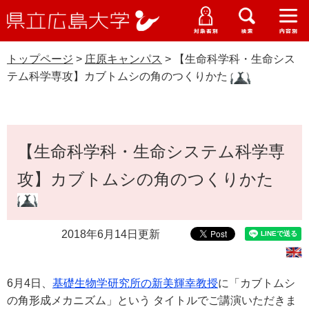
県
ペ
メ
立
ー
ニ
メ
メ
メ
受験生特設サイト
広
ニ
ニ
ニ
ジ
ュ
WEB版大学案内
島
ュ
ュ
ュ
トップページ
>
庄原キャンパス
>
【生命科学科・生命シス
の
ー
大学概要
受験生の皆さま
大
ー
ー
ー
学
テム科学専攻】カブトムシの角のつくりかた
先
を
資料請求
頭
飛
在学生の皆さま
学部・大学院・専攻科
庄原キャンパス
で
ば
交通アクセス
す
し
本
卒業生の皆さま
学生生活・就職支援
。
て
【生命科学科・生命システム科学専
文
本
地域・企業の皆さま
攻】カブトムシの角のつくりかた
研究・地域連携・国際交流
文
Languages
へ
研究者の皆さま
English
中文簡体
中文繁体
한국어
日本語
入試情報
2018年6月14日更新
教職員の皆さま
G
o
o
6月4日、
基礎生物学研究所の新美輝幸教授
に「カブトムシ
すべて
ページ
PDF
g
の角形成メカニズム」という タイトルでご講演いただきま
l