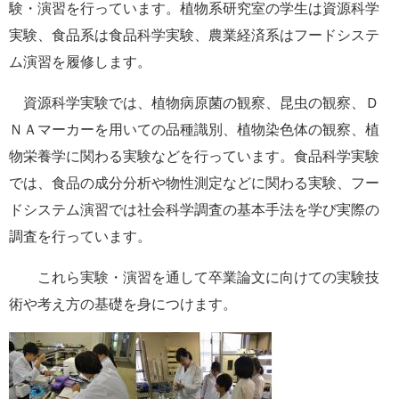
験・演習を行っています。植物系研究室の学生は資源科学
e
実験、食品系は食品科学実験、農業経済系はフードシステ
カ
ス
ム演習を履修します。
タ
ム
資源科学実験では、植物病原菌の観察、昆虫の観察、Ｄ
検
索
ＮＡマーカーを用いての品種識別、植物染色体の観察、植
物栄養学に関わる実験などを行っています。食品科学実験
では、食品の成分分析や物性測定などに関わる実験、フー
ドシステム演習では社会科学調査の基本手法を学び実際の
調査を行っています。
これら実験・演習を通して卒業論文に向けての実験技
術や考え方の基礎を身につけます。