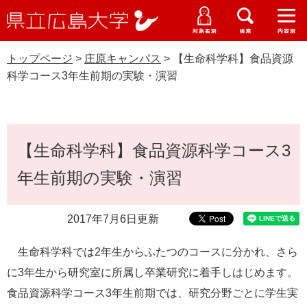
県
ペ
メ
立
ー
ニ
メ
メ
メ
受験生特設サイト
広
ニ
ニ
ニ
ジ
ュ
WEB版大学案内
島
ュ
ュ
ュ
トップページ
>
庄原キャンパス
>
【生命科学科】食品資源
の
ー
大学概要
受験生の皆さま
大
ー
ー
ー
学
科学コース3年生前期の実験・演習
先
を
資料請求
頭
飛
在学生の皆さま
学部・大学院・専攻科
庄原キャンパス
で
ば
交通アクセス
す
し
本
卒業生の皆さま
学生生活・就職支援
。
て
【生命科学科】食品資源科学コース3
文
本
地域・企業の皆さま
年生前期の実験・演習
研究・地域連携・国際交流
文
Languages
へ
研究者の皆さま
English
中文簡体
中文繁体
한국어
日本語
入試情報
2017年7月6日更新
教職員の皆さま
生命科学科では2年生からふたつのコースに分かれ、さら
G
o
に3年生から研究室に所属し卒業研究に着手しはじめます。
o
すべて
ページ
PDF
食品資源科学コース3年生前期では、研究分野ごとに学生実
g
l