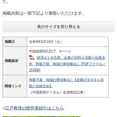
た。
e
カ
掲載内容は一部下記より御覧いただけます。
ス
タ
ム
表のサイズを切り替える
検
索
掲載日
令和4年6月14日（火）
中国新聞SELECT 4ページ
経済ゼミ＠広島 企業のSDGｓ活動と伝統文
掲載媒体
化 和菓子屋 地域の発信拠点に [PDFファイル／
157KB]
和菓子屋 地域の発信拠点に【企業のＳＤＧｓ活
関連リンク
動と伝統文化】
（中国新聞デジタル／会員限定記事）
○
江戸教授の研究者紹介はこちら