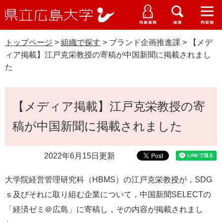
県
ペ
メ
立
ー
ニ
メ
メ
メ
受験生特設サイト
広
ニ
ニ
ニ
ジ
ュ
WEB版大学案内
島
ュ
ュ
ュ
トップページ
>
組織で探す
>
ブランド企画推進課
>
【メデ
の
ー
大学概要
受験生の皆さま
大
ー
ー
ー
学
ィア掲載】江戸克栄教授の寄稿が中国新聞に掲載されまし
先
を
資料請求
た
頭
飛
在学生の皆さま
学部・大学院・専攻科
で
ば
交通アクセス
す
し
本
卒業生の皆さま
学生生活・就職支援
【メディア掲載】江戸克栄教授の寄
。
て
文
本
地域・企業の皆さま
稿が中国新聞に掲載されました
研究・地域連携・国際交流
文
Languages
へ
研究者の皆さま
English
中文簡体
中文繁体
한국어
日本語
入試情報
2022年6月15日更新
教職員の皆さま
大学院経営管理研究科（HBMS）の江戸克栄教授が，SDG
G
o
ｓ及びそれに取り組む企業について，中国新聞SELECTの
o
すべて
ページ
PDF
「経済ゼミ＠広島」に寄稿し，その内容が掲載されまし
g
l