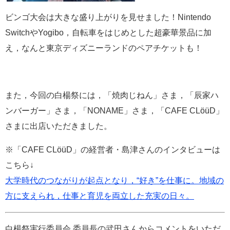
ビンゴ大会は大きな盛り上がりを見せました！Nintendo
SwitchやYogibo，自転車をはじめとした超豪華景品に加
え，なんと東京ディズニーランドのペアチケットも！
また，今回の白楊祭には，「焼肉じねん」さま，「辰家ハ
ンバーガー」さま，「NONAME」さま，「CAFE CLöüD」
さまに出店いただきました。
※「CAFE CLöüD」の経営者・島津さんのインタビューは
こちら↓
大学時代のつながりが起点となり，“好き”を仕事に。地域の
方に支えられ，仕事と育児を両立した充実の日々。
白楊祭実行委員会 委員長の武田さんからコメントをいただ