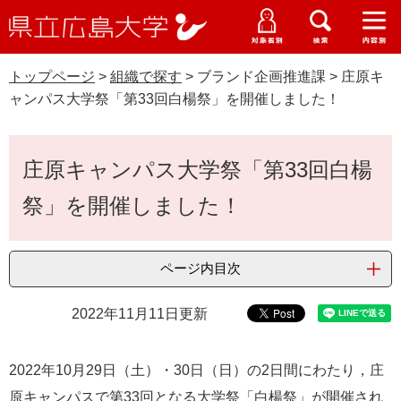
県
ペ
メ
立
ー
ニ
メ
メ
メ
受験生特設サイト
広
ニ
ニ
ニ
ジ
ュ
WEB版大学案内
島
ュ
ュ
ュ
トップページ
>
組織で探す
>
ブランド企画推進課
>
庄原キ
の
ー
大学概要
受験生の皆さま
大
ー
ー
ー
学
ャンパス大学祭「第33回白楊祭」を開催しました！
先
を
資料請求
頭
飛
在学生の皆さま
学部・大学院・専攻科
で
ば
本
交通アクセス
庄原キャンパス大学祭「第33回白楊
す
し
文
卒業生の皆さま
学生生活・就職支援
。
て
祭」を開催しました！
本
地域・企業の皆さま
研究・地域連携・国際交流
文
へ
G
ページ内目次
研究者の皆さま
入試情報
o
o
すべて
ページ
PDF
2022年11月11日更新
g
教職員の皆さま
l
e
カ
​2022年10月29日（土）・30日（日）の2日間にわたり，庄
ス
原キャンパスで第33回となる大学祭「白楊祭」が開催され