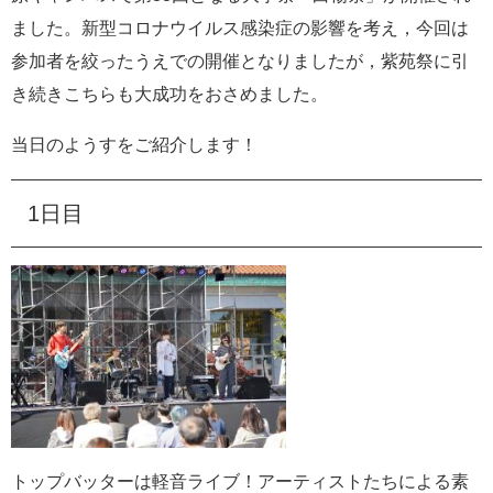
タ
ム
ました。新型コロナウイルス感染症の影響を考え，今回は
検
参加者を絞ったうえでの開催となりましたが，紫苑祭に引
索
き続きこちらも大成功をおさめました。
当日のようすをご紹介します！
1日目
トップバッターは軽音ライブ！アーティストたちによる素