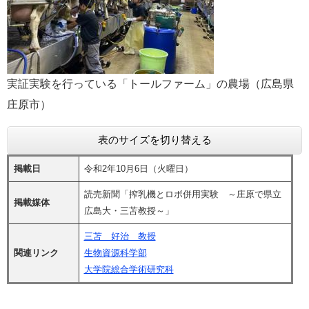
実証実験を行っている「トールファーム」の農場（広島県
庄原市）
表のサイズを切り替える
掲載日
令和2年10月6日（火曜日）
読売新聞「搾乳機とロボ併用実験 ～庄原で県立
掲載媒体
広島大・三苫教授～」
三苫 好治 教授
関連リンク
生物資源科学部
大学院総合学術研究科