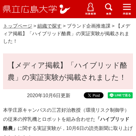
県
ペ
メ
立
ー
ニ
メ
メ
メ
受験生特設サイト
広
ニ
ニ
ニ
ジ
ュ
WEB版大学案内
島
ュ
ュ
ュ
トップページ
>
組織で探す
>
ブランド企画推進課
>
【メデ
の
ー
大学概要
受験生の皆さま
大
ー
ー
ー
学
ィア掲載】「ハイブリッド酪農」の実証実験が掲載されま
先
を
資料請求
した！
頭
飛
在学生の皆さま
学部・大学院・専攻科
で
ば
交通アクセス
す
し
本
卒業生の皆さま
学生生活・就職支援
【メディア掲載】「ハイブリッド酪
。
て
文
本
地域・企業の皆さま
農」の実証実験が掲載されました！
研究・地域連携・国際交流
文
Languages
へ
研究者の皆さま
English
中文簡体
中文繁体
한국어
日本語
入試情報
2020年10月6日更新
教職員の皆さま
本学庄原キャンパスの三苫好治教授（環境リスク制御学）
G
o
の従来の搾乳機とロボットを組み合わせた
「ハイブリッド
o
すべて
ページ
PDF
酪農」
に関する実証実験が，10月6日の読売新聞に取り上げ
g
l