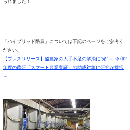
られました！
e
カ
ス
タ
ム
検
索
「ハイブリッド酪農」については下記のページをご参考く
ださい。
【プレスリリース】酪農家の人手不足の解消に”光” ～ 令和2
年度の農研「スマート農業実証」の助成対象に研究が採択
～