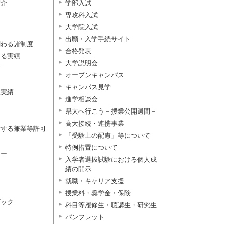
紹介
学部入試
専攻科入試
大学院入試
出願・入学手続サイト
関わる諸制度
合格発表
よる実績
大学説明会
付
オープンキャンパス
キャンパス見学
択実績
進学相談会
県大へ行こう－授業公開週間－
高大接続・連携事業
対する兼業等許可
「受験上の配慮」等について
特例措置について
ター
入学者選抜試験における個人成
績の開示
就職・キャリア支援
授業料・奨学金・保険
ブック
科目等履修生・聴講生・研究生
パンフレット