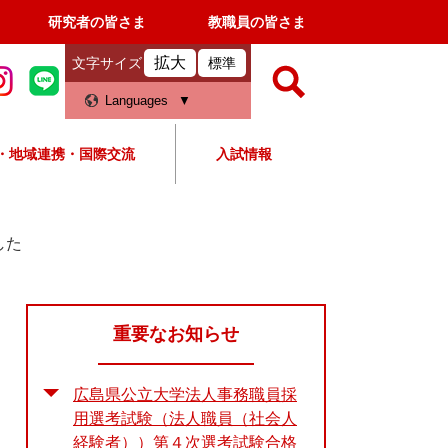
研究者の皆さま
教職員の皆さま
拡大
文字サイズ
標準
検
Languages
索
・地域連携・国際交流
入試情報
すべて
ページ
PDF
検
索
した
対
象
重要なお知らせ
広島県公立大学法人事務職員採
用選考試験（法人職員（社会人
経験者））第４次選考試験合格