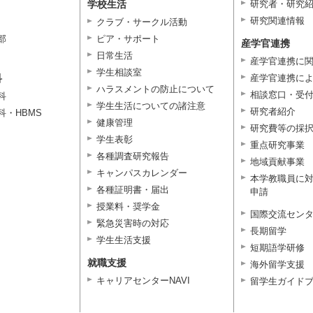
学校生活
研究者・研究
研究関連情報
クラブ・サークル活動
部
ピア・サポート
産学官連携
日常生活
産学官連携に
学生相談室
科
産学官連携に
ハラスメントの防止について
相談窓口・受
科
学生生活についての諸注意
研究者紹介
科・HBMS
健康管理
研究費等の採
学生表彰
重点研究事業
各種調査研究報告
地域貢献事業
キャンパスカレンダー
本学教職員に
各種証明書・届出
申請
授業料・奨学金
国際交流セン
緊急災害時の対応
長期留学
学生生活支援
短期語学研修
就職支援
海外留学支援
キャリアセンターNAVI
留学生ガイド