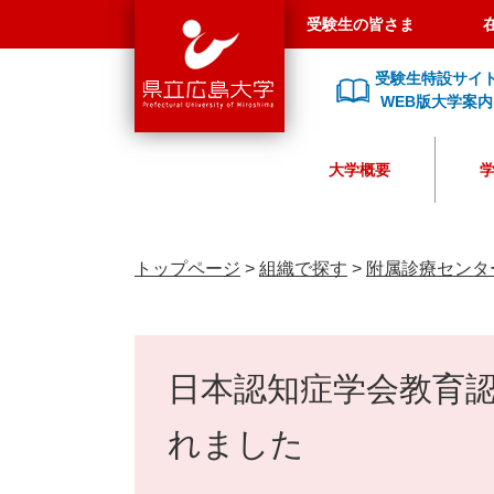
県
ペ
メ
受験生の皆さま
立
ー
ニ
広
ジ
ュ
受験生特設サイ
島
の
ー
WEB版大学案内
大
先
を
学
頭
飛
大学概要
で
ば
す
し
。
て
本
トップページ
>
組織で探す
>
附属診療センタ
文
へ
本
文
日本認知症学会教育
れました