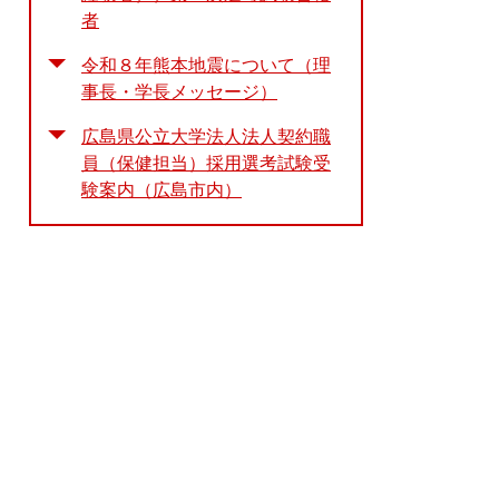
者
令和８年熊本地震について（理
事長・学長メッセージ）
広島県公立大学法人法人契約職
員（保健担当）採用選考試験受
験案内（広島市内）