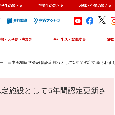
在学生の皆さま
卒業生の皆さま
地域・企業の皆さま
ト
資料請求
交通アクセス
学部・大学院・専攻科
学生生活・就職支援
研究
G
o
o
ー
>
日本認知症学会教育認定施設として5年間認定更新されま
g
l
e
カ
認定施設として5年間認定更新さ
ス
タ
ム
検
索