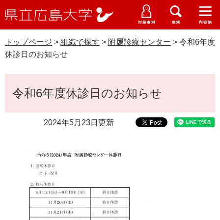
県
ペ
メ
立
ー
ニ
メ
メ
メ
受験生特設サイト
広
ニ
ニ
ニ
ジ
ュ
WEB版大学案内
島
ュ
ュ
ュ
トップページ
>
組織で探す
>
附属診療センター
>
令和6年度
の
ー
大学概要
受験生の皆さま
大
ー
ー
ー
学
休診日のお知らせ
先
を
資料請求
頭
飛
在学生の皆さま
学部・大学院・専攻科
で
ば
本
交通アクセス
令和6年度休診日のお知らせ
す
し
文
卒業生の皆さま
学生生活・就職支援
。
て
本
2024年5月23日更新
地域・企業の皆さま
研究・地域連携・国際交流
文
Languages
へ
研究者の皆さま
English
中文簡体
中文繁体
한국어
日本語
入試情報
教職員の皆さま
G
o
o
すべて
ページ
PDF
g
l