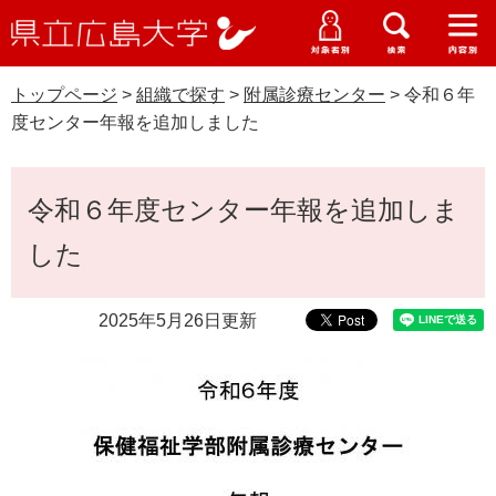
県
ペ
メ
立
ー
ニ
メ
メ
メ
受験生特設サイト
広
ニ
ニ
ニ
ジ
ュ
WEB版大学案内
島
ュ
ュ
ュ
トップページ
>
組織で探す
>
附属診療センター
>
令和６年
の
ー
大学概要
受験生の皆さま
大
ー
ー
ー
学
度センター年報を追加しました
先
を
資料請求
頭
飛
在学生の皆さま
学部・大学院・専攻科
で
ば
本
交通アクセス
令和６年度センター年報を追加しま
す
し
文
卒業生の皆さま
学生生活・就職支援
。
て
した
本
地域・企業の皆さま
研究・地域連携・国際交流
文
Languages
へ
2025年5月26日更新
研究者の皆さま
English
中文簡体
中文繁体
한국어
日本語
入試情報
教職員の皆さま
G
o
o
すべて
ページ
PDF
g
l