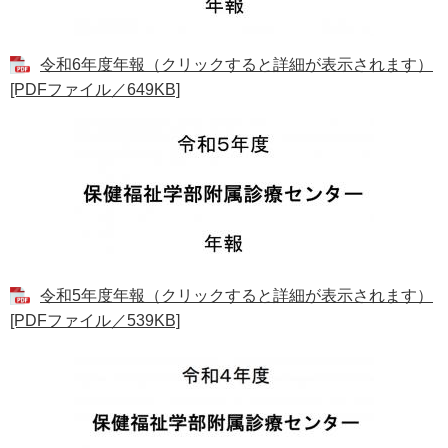
e
カ
ス
令和6年度年報（クリックすると詳細が表示されます）
タ
[PDFファイル／649KB]
ム
検
索
令和5年度年報（クリックすると詳細が表示されます）
[PDFファイル／539KB]