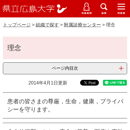
県
ペ
メ
立
ー
ニ
メ
メ
メ
受験生特設サイト
広
ニ
ニ
ニ
ジ
ュ
WEB版大学案内
島
ュ
ュ
ュ
トップページ
>
組織で探す
>
附属診療センター
>
理念
の
ー
大学概要
受験生の皆さま
大
ー
ー
ー
学
先
を
資料請求
頭
飛
本
在学生の皆さま
学部・大学院・専攻科
理念
で
ば
文
交通アクセス
す
し
卒業生の皆さま
学生生活・就職支援
。
て
ページ内目次
本
地域・企業の皆さま
研究・地域連携・国際交流
文
Languages
2014年4月1日更新
へ
研究者の皆さま
English
中文簡体
中文繁体
한국어
日本語
入試情報
患者の皆さまの尊厳，生命，健康，プライバ
教職員の皆さま
G
シーを守ります。
o
o
すべて
ページ
PDF
g
l