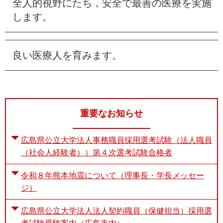
全人的視野にたち，安全で最善の医療を実施
e
します。
カ
ス
タ
ム
良い医療人を育みます。
検
索
重要なお知らせ
広島県公立大学法人事務職員採用選考試験（法人職員
（社会人経験者））第４次選考試験合格者
令和８年熊本地震について（理事長・学長メッセー
ジ）
広島県公立大学法人法人契約職員（保健担当）採用選