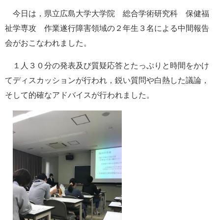
e
今日は，県立広島大学大学院 総合学術研究科 保健福
カ
祉学専攻 作業遂行障害領域の２年生３名による中間報告
ス
タ
会がおこなわれました。
ム
検
１人３０分の発表及び質疑応答とたっぷりと時間をかけ
索
てディスカッションが行われ，鋭い質問や白熱した議論，
そして的確なアドバイスが行われました。