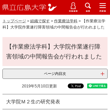
県
ペ
メ
立
ー
ニ
メ
メ
メ
受験生特設サイト
広
ニ
ニ
ニ
ジ
ュ
WEB版大学案内
島
ュ
ュ
ュ
トップページ
>
組織で探す
>
作業療法学科
>
【作業療法学
の
ー
大学概要
受験生の皆さま
大
ー
ー
ー
学
科】大学院作業遂行障害領域の中間報告会が行われました
先
を
資料請求
頭
飛
在学生の皆さま
学部・大学院・専攻科
で
ば
本
交通アクセス
【作業療法学科】大学院作業遂行障
す
し
文
卒業生の皆さま
学生生活・就職支援
。
て
害領域の中間報告会が行われました
本
地域・企業の皆さま
研究・地域連携・国際交流
文
Languages
へ
ページ内目次
研究者の皆さま
English
中文簡体
中文繁体
한국어
日本語
入試情報
2019年5月10日更新
教職員の皆さま
G
o
o
大学院Ｍ２生の研究発表
すべて
ページ
PDF
g
l