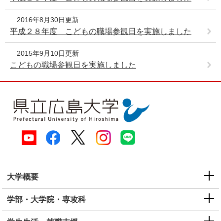
e
カ
2016年8月30日更新
ス
平成２８年度 こどもの職場参観日を実施しました
タ
ム
2015年9月10日更新
検
こどもの職場参観日を実施しました
索
大学概要
学部・大学院・専攻科