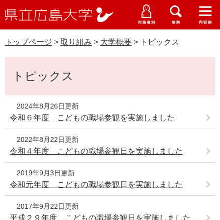
県
ペ
メ
立
ー
ニ
メ
メ
メ
受験生特設サイト
広
ニ
ニ
ニ
ジ
ュ
WEB版大学案内
島
ュ
ュ
ュ
トップページ
>
取り組み
>
大学概要
>
トピックス
の
ー
大学概要
受験生の皆さま
大
ー
ー
ー
学
先
を
資料請求
本
頭
飛
在学生の皆さま
学部・大学院・専攻科
トピックス
文
で
ば
交通アクセス
す
し
卒業生の皆さま
学生生活・就職支援
。
て
2024年8月26日更新
本
令和６年度 こどもの職場参観を実施しました
地域・企業の皆さま
研究・地域連携・国際交流
文
Languages
2022年8月22日更新
へ
研究者の皆さま
English
中文簡体
中文繁体
한국어
日本語
令和４年度 こどもの職場参観日を実施しました
入試情報
2019年9月3日更新
教職員の皆さま
G
令和元年度 こどもの職場参観日を実施しました
o
o
すべて
ページ
PDF
2017年9月22日更新
g
平成２９年度 こどもの職場参観日を実施しました
l