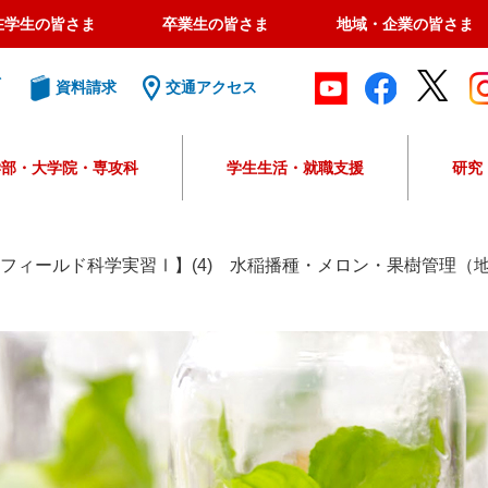
在学生の皆さま
卒業生の皆さま
地域・企業の皆さま
ト
資料請求
交通アクセス
学部・大学院・専攻科
学生生活・就職支援
研究
G
o
o
年度フィールド科学実習Ⅰ】(4) 水稲播種・メロン・果樹管理（
g
l
e
カ
ス
タ
ム
検
索