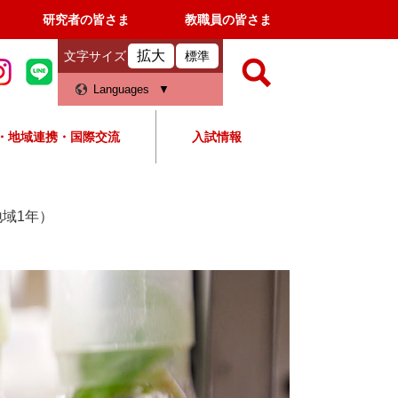
研究者の皆さま
教職員の皆さま
拡大
文字サイズ
標準
検
Languages
索
・地域連携・国際交流
入試情報
すべて
ページ
PDF
検
索
地域1年）
対
象