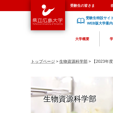
県
ペ
メ
受験生の皆さま
立
ー
ニ
広
ジ
ュ
受験生特設サイ
島
の
ー
WEB版大学案内
大
先
を
学
頭
飛
大学概要
で
ば
す
し
。
て
本
トップページ
>
生物資源科学部
>
【2023
文
へ
生物資源科学部