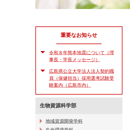
重要なお知らせ
令和８年熊本地震について（理
事長・学長メッセージ）
広島県公立大学法人法人契約職
員（保健担当）採用選考試験受
験案内（広島市内）
生物資源科学部
地域資源開発学科
生命環境学科