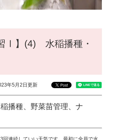
習Ⅰ】(4) 水稲播種・
023年5月2日更新
水稲播種、野菜苗管理、ナ
。3回連続していい天気です。最初に全員で水