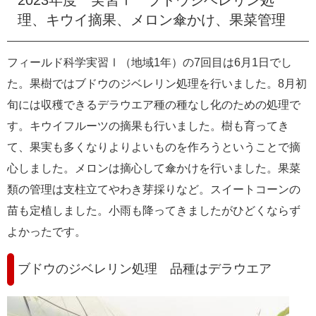
e
理、キウイ摘果、メロン傘かけ、果菜管理
カ
ス
タ
フィールド科学実習Ⅰ（地域1年）の7回目は6月1日でし
ム
た。果樹ではブドウのジベレリン処理を行いました。8月初
検
索
旬には収穫できるデラウエア種の種なし化のための処理で
す。キウイフルーツの摘果も行いました。樹も育ってき
て、果実も多くなりよりよいものを作ろうということで摘
心しました。メロンは摘心して傘かけを行いました。果菜
類の管理は支柱立てやわき芽採りなど。スイートコーンの
苗も定植しました。小雨も降ってきましたがひどくならず
よかったです。
ブドウのジベレリン処理 品種はデラウエア