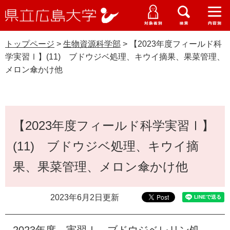
県
ペ
メ
立
ー
ニ
メ
メ
メ
受験生特設サイト
広
ニ
ニ
ニ
ジ
ュ
WEB版大学案内
島
ュ
ュ
ュ
トップページ
>
生物資源科学部
>
【2023年度フィールド科
の
ー
大学概要
受験生の皆さま
大
ー
ー
ー
学
学実習Ⅰ】(11) ブドウジベ処理、キウイ摘果、果菜管理、
先
を
資料請求
メロン傘かけ他
頭
飛
在学生の皆さま
学部・大学院・専攻科
で
ば
生物資源科学部
交通アクセス
す
し
卒業生の皆さま
学生生活・就職支援
。
て
本
本
【2023年度フィールド科学実習Ⅰ】
文
地域・企業の皆さま
研究・地域連携・国際交流
文
Languages
(11) ブドウジベ処理、キウイ摘
へ
研究者の皆さま
English
中文簡体
中文繁体
한국어
日本語
入試情報
果、果菜管理、メロン傘かけ他
教職員の皆さま
G
2023年6月2日更新
o
o
すべて
ページ
PDF
g
2023年度 実習Ⅰ ブドウジベレリン処
l