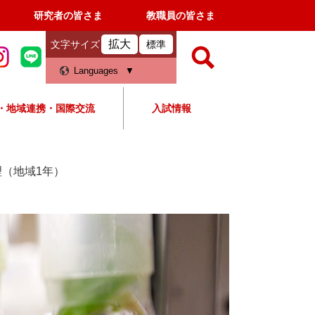
研究者の皆さま
教職員の皆さま
拡大
文字サイズ
標準
検
Languages
索
・地域連携・国際交流
入試情報
すべて
ページ
PDF
検
索
理（地域1年）
対
象