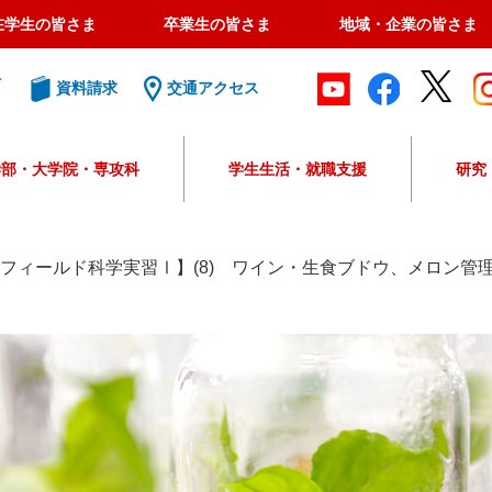
在学生の皆さま
卒業生の皆さま
地域・企業の皆さま
ト
資料請求
交通アクセス
学部・大学院・専攻科
学生生活・就職支援
研究
G
o
o
年度フィールド科学実習Ⅰ】(8) ワイン・生食ブドウ、メロン管
g
l
e
カ
ス
タ
ム
検
索