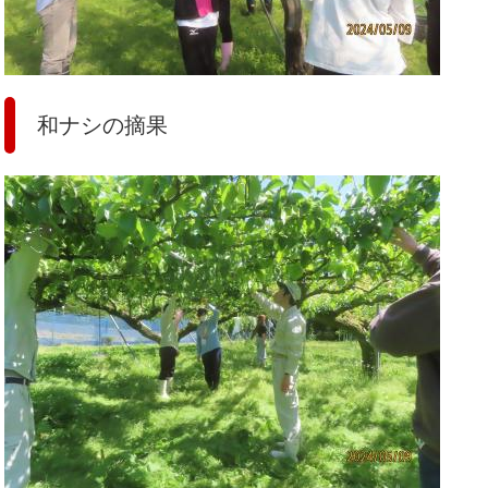
和ナシの摘果