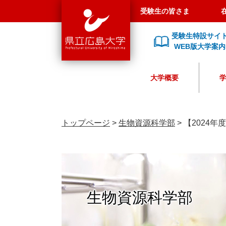
県
ペ
メ
受験生の皆さま
立
ー
ニ
広
ジ
ュ
受験生特設サイ
島
の
ー
WEB版大学案内
大
先
を
学
頭
飛
大学概要
で
ば
す
し
。
て
本
トップページ
>
生物資源科学部
>
【2024
文
へ
生物資源科学部