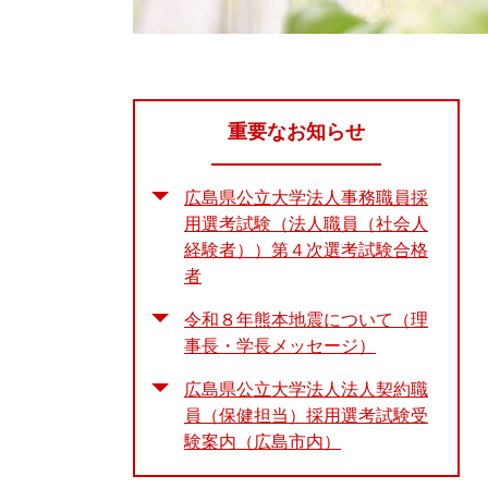
重要なお知らせ
広島県公立大学法人事務職員採
用選考試験（法人職員（社会人
経験者））第４次選考試験合格
者
令和８年熊本地震について（理
事長・学長メッセージ）
広島県公立大学法人法人契約職
員（保健担当）採用選考試験受
験案内（広島市内）